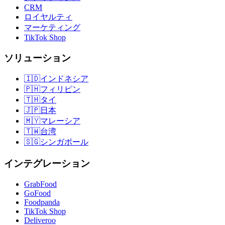
CRM
ロイヤルティ
マーケティング
TikTok Shop
ソリューション
🇮🇩
インドネシア
🇵🇭
フィリピン
🇹🇭
タイ
🇯🇵
日本
🇲🇾
マレーシア
🇹🇼
台湾
🇸🇬
シンガポール
インテグレーション
GrabFood
GoFood
Foodpanda
TikTok Shop
Deliveroo