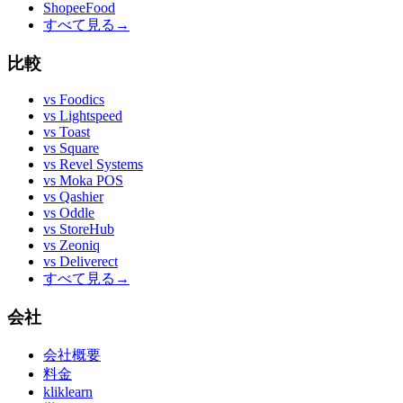
ShopeeFood
すべて見る
→
比較
vs
Foodics
vs
Lightspeed
vs
Toast
vs
Square
vs
Revel Systems
vs
Moka POS
vs
Qashier
vs
Oddle
vs
StoreHub
vs
Zeoniq
vs
Deliverect
すべて見る
→
会社
会社概要
料金
kliklearn