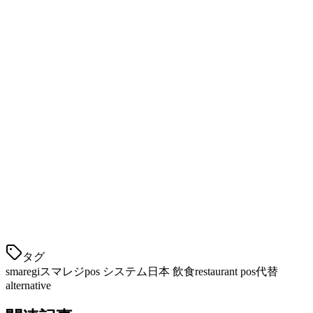
月額料金
¥2,980~/月
¥3,800~/月
初期費用
¥30,000~
¥0
iPad対応
○
○
デリバリー統合
限定的
全方位
多店舗管理
○
○
海外展開
○
✗
まとめ
スマレジは日本国内向けの小さい店舗には合
タグ
smaregi
スマレジ
pos システム
日本 飲食
restaurant pos
代替
alternative