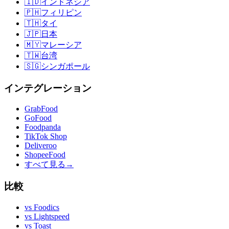
🇮🇩
インドネシア
🇵🇭
フィリピン
🇹🇭
タイ
🇯🇵
日本
🇲🇾
マレーシア
🇹🇼
台湾
🇸🇬
シンガポール
インテグレーション
GrabFood
GoFood
Foodpanda
TikTok Shop
Deliveroo
ShopeeFood
すべて見る
→
比較
vs
Foodics
vs
Lightspeed
vs
Toast