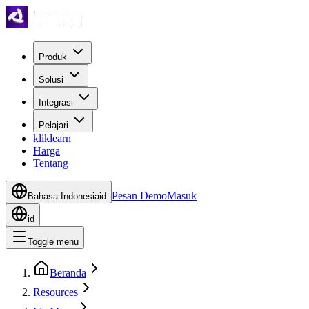
Produk
Solusi
Integrasi
Pelajari
kliklearn
Harga
Tentang
Pesan Demo
Masuk
Bahasa Indonesia
id
id
Toggle menu
Beranda
Resources