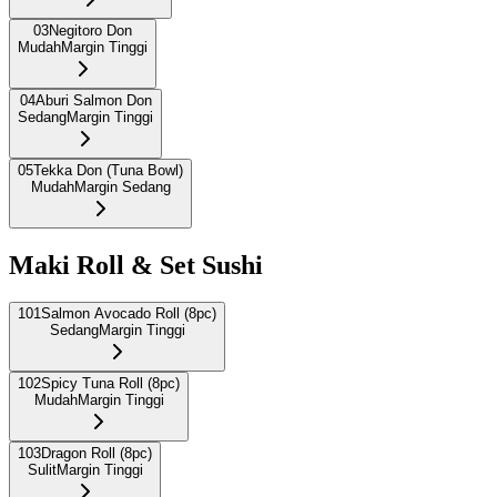
03
Negitoro Don
Mudah
Margin Tinggi
04
Aburi Salmon Don
Sedang
Margin Tinggi
05
Tekka Don (Tuna Bowl)
Mudah
Margin Sedang
Maki Roll & Set Sushi
101
Salmon Avocado Roll (8pc)
Sedang
Margin Tinggi
102
Spicy Tuna Roll (8pc)
Mudah
Margin Tinggi
103
Dragon Roll (8pc)
Sulit
Margin Tinggi