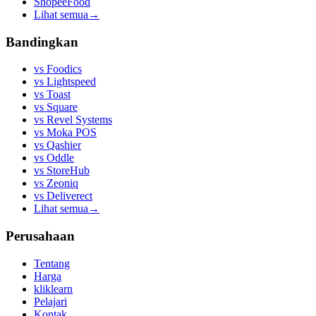
ShopeeFood
Lihat semua
→
Bandingkan
vs
Foodics
vs
Lightspeed
vs
Toast
vs
Square
vs
Revel Systems
vs
Moka POS
vs
Qashier
vs
Oddle
vs
StoreHub
vs
Zeoniq
vs
Deliverect
Lihat semua
→
Perusahaan
Tentang
Harga
kliklearn
Pelajari
Kontak