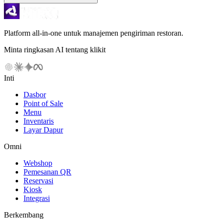
Platform all-in-one untuk manajemen pengiriman restoran.
Minta ringkasan AI tentang klikit
Inti
Dasbor
Point of Sale
Menu
Inventaris
Layar Dapur
Omni
Webshop
Pemesanan QR
Reservasi
Kiosk
Integrasi
Berkembang