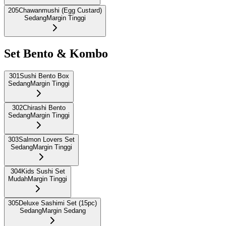
205
Chawanmushi (Egg Custard)
Sedang
Margin Tinggi
Set Bento & Kombo
301
Sushi Bento Box
Sedang
Margin Tinggi
302
Chirashi Bento
Sedang
Margin Tinggi
303
Salmon Lovers Set
Sedang
Margin Tinggi
304
Kids Sushi Set
Mudah
Margin Tinggi
305
Deluxe Sashimi Set (15pc)
Sedang
Margin Sedang