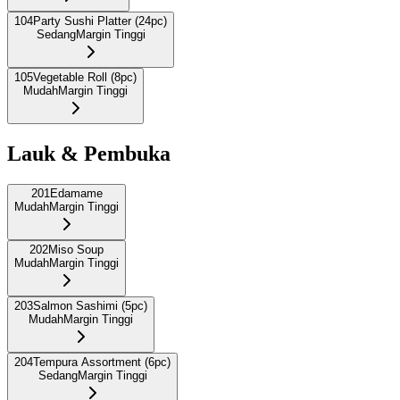
104
Party Sushi Platter (24pc)
Sedang
Margin Tinggi
105
Vegetable Roll (8pc)
Mudah
Margin Tinggi
Lauk & Pembuka
201
Edamame
Mudah
Margin Tinggi
202
Miso Soup
Mudah
Margin Tinggi
203
Salmon Sashimi (5pc)
Mudah
Margin Tinggi
204
Tempura Assortment (6pc)
Sedang
Margin Tinggi