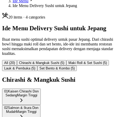
Ide Menu
Ide Menu Delivery Sushi untuk Jepang
20
items ·
4
categories
Ide Menu Delivery Sushi untuk Jepang
Buat menu sushi optimal delivery untuk pasar Jepang. Dari chirashi
bowl hingga maki roll dan set bento, ide-ide ini membantu restoran
sushi memaksimalkan pendapatan delivery dengan menjaga standar
kualitas.
All (
20
)
Chirashi & Mangkuk Sushi
(
5
)
Maki Roll & Set Sushi
(
5
)
Lauk & Pembuka
(
5
)
Set Bento & Kombo
(
5
)
Chirashi & Mangkuk Sushi
01
Kaisen Chirashi Don
Sedang
Margin Tinggi
02
Salmon & Ikura Don
Mudah
Margin Tinggi