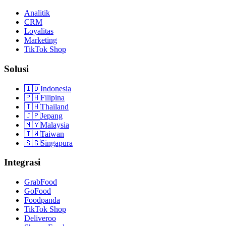
Analitik
CRM
Loyalitas
Marketing
TikTok Shop
Solusi
🇮🇩
Indonesia
🇵🇭
Filipina
🇹🇭
Thailand
🇯🇵
Jepang
🇲🇾
Malaysia
🇹🇼
Taiwan
🇸🇬
Singapura
Integrasi
GrabFood
GoFood
Foodpanda
TikTok Shop
Deliveroo