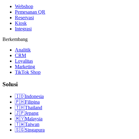
Webshop
Pemesanan QR
Reservasi
Kiosk
Integrasi
Berkembang
Analitik
CRM
Loyalitas
Marketing
TikTok Shop
Solusi
🇮🇩
Indonesia
🇵🇭
Filipina
🇹🇭
Thailand
🇯🇵
Jepang
🇲🇾
Malaysia
🇹🇼
Taiwan
🇸🇬
Singapura