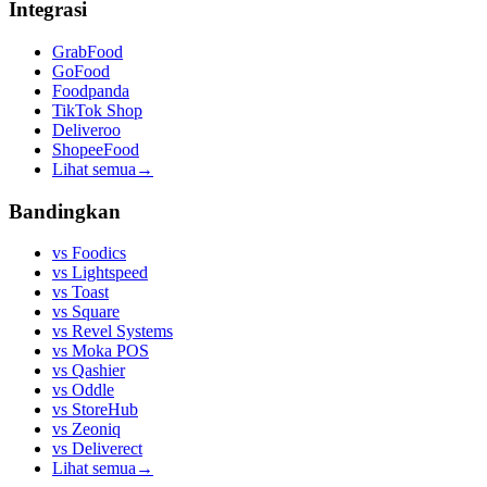
Integrasi
GrabFood
GoFood
Foodpanda
TikTok Shop
Deliveroo
ShopeeFood
Lihat semua
→
Bandingkan
vs
Foodics
vs
Lightspeed
vs
Toast
vs
Square
vs
Revel Systems
vs
Moka POS
vs
Qashier
vs
Oddle
vs
StoreHub
vs
Zeoniq
vs
Deliverect
Lihat semua
→