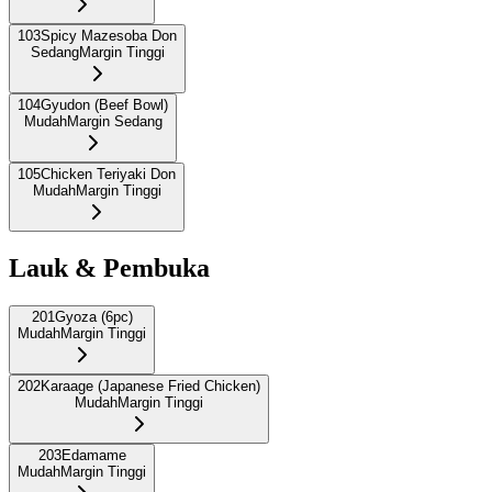
103
Spicy Mazesoba Don
Sedang
Margin Tinggi
104
Gyudon (Beef Bowl)
Mudah
Margin Sedang
105
Chicken Teriyaki Don
Mudah
Margin Tinggi
Lauk & Pembuka
201
Gyoza (6pc)
Mudah
Margin Tinggi
202
Karaage (Japanese Fried Chicken)
Mudah
Margin Tinggi
203
Edamame
Mudah
Margin Tinggi