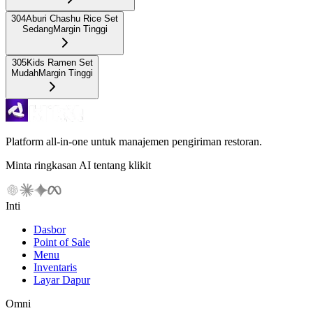
304
Aburi Chashu Rice Set
Sedang
Margin Tinggi
305
Kids Ramen Set
Mudah
Margin Tinggi
Platform all-in-one untuk manajemen pengiriman restoran.
Minta ringkasan AI tentang klikit
Inti
Dasbor
Point of Sale
Menu
Inventaris
Layar Dapur
Omni