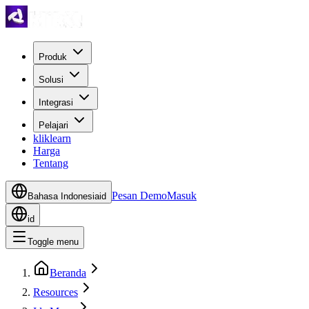
Produk
Solusi
Integrasi
Pelajari
kliklearn
Harga
Tentang
Pesan Demo
Masuk
Bahasa Indonesia
id
id
Toggle menu
Beranda
Resources