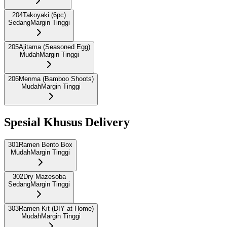
204
Takoyaki (6pc)
Sedang
Margin Tinggi
205
Ajitama (Seasoned Egg)
Mudah
Margin Tinggi
206
Menma (Bamboo Shoots)
Mudah
Margin Tinggi
Spesial Khusus Delivery
301
Ramen Bento Box
Mudah
Margin Tinggi
302
Dry Mazesoba
Sedang
Margin Tinggi
303
Ramen Kit (DIY at Home)
Mudah
Margin Tinggi