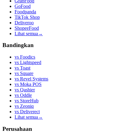
GrabFood
GoFood
Foodpanda
TikTok Shop
Deliveroo
ShopeeFood
Lihat semua
→
Bandingkan
vs
Foodics
vs
Lightspeed
vs
Toast
vs
Square
vs
Revel Systems
vs
Moka POS
vs
Qashier
vs
Oddle
vs
StoreHub
vs
Zeoniq
vs
Deliverect
Lihat semua
→
Perusahaan