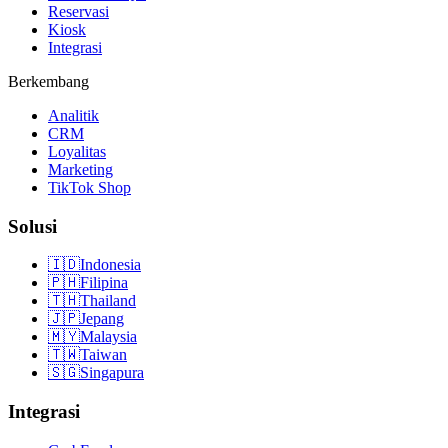
Reservasi
Kiosk
Integrasi
Berkembang
Analitik
CRM
Loyalitas
Marketing
TikTok Shop
Solusi
🇮🇩
Indonesia
🇵🇭
Filipina
🇹🇭
Thailand
🇯🇵
Jepang
🇲🇾
Malaysia
🇹🇼
Taiwan
🇸🇬
Singapura
Integrasi