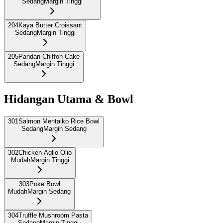
Sedang
Margin Tinggi
204
Kaya Butter Croissant
Sedang
Margin Tinggi
205
Pandan Chiffon Cake
Sedang
Margin Tinggi
Hidangan Utama & Bowl
301
Salmon Mentaiko Rice Bowl
Sedang
Margin Sedang
302
Chicken Aglio Olio
Mudah
Margin Tinggi
303
Poke Bowl
Mudah
Margin Sedang
304
Truffle Mushroom Pasta
Sedang
Margin Tinggi