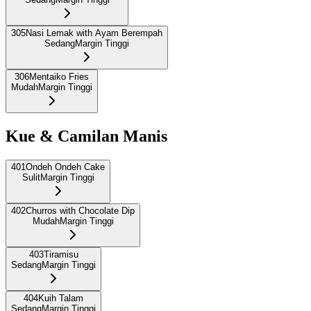
305
Nasi Lemak with Ayam Berempah
Sedang
Margin Tinggi
306
Mentaiko Fries
Mudah
Margin Tinggi
Kue & Camilan Manis
401
Ondeh Ondeh Cake
Sulit
Margin Tinggi
402
Churros with Chocolate Dip
Mudah
Margin Tinggi
403
Tiramisu
Sedang
Margin Tinggi
404
Kuih Talam
Sedang
Margin Tinggi