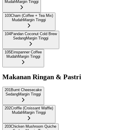
Mudah
Margin Tinggi
103
Cham (Coffee + Tea Mix)
Mudah
Margin Tinggi
104
Pandan Coconut Cold Brew
Sedang
Margin Tinggi
105
Einspanner Coffee
Mudah
Margin Tinggi
Makanan Ringan & Pastri
201
Burnt Cheesecake
Sedang
Margin Tinggi
202
Croffle (Croissant Waffle)
Mudah
Margin Tinggi
203
Chicken Mushroom Quiche