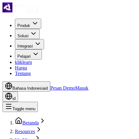
Produk
Solusi
Integrasi
Pelajari
kliklearn
Harga
Tentang
Pesan Demo
Masuk
Bahasa Indonesia
id
id
Toggle menu
Beranda
Resources