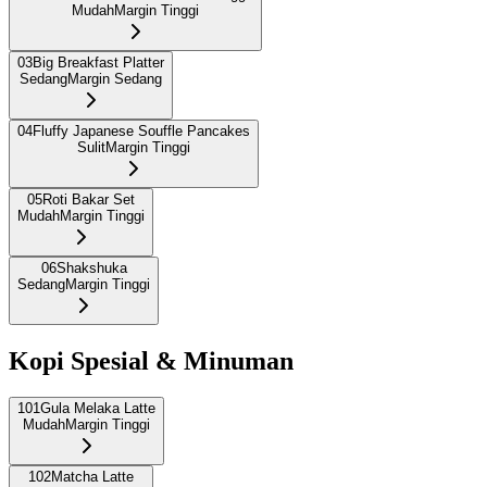
Mudah
Margin Tinggi
03
Big Breakfast Platter
Sedang
Margin Sedang
04
Fluffy Japanese Souffle Pancakes
Sulit
Margin Tinggi
05
Roti Bakar Set
Mudah
Margin Tinggi
06
Shakshuka
Sedang
Margin Tinggi
Kopi Spesial & Minuman
101
Gula Melaka Latte
Mudah
Margin Tinggi
102
Matcha Latte