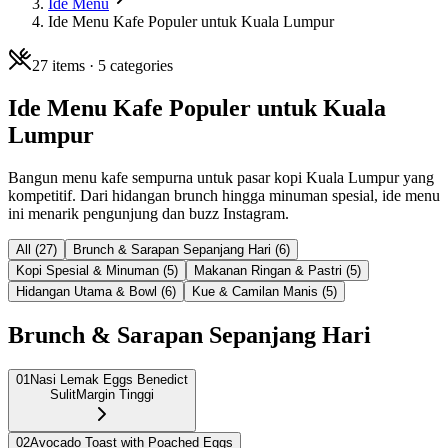
Ide Menu
Ide Menu Kafe Populer untuk Kuala Lumpur
27
items ·
5
categories
Ide Menu Kafe Populer untuk Kuala
Lumpur
Bangun menu kafe sempurna untuk pasar kopi Kuala Lumpur yang
kompetitif. Dari hidangan brunch hingga minuman spesial, ide menu
ini menarik pengunjung dan buzz Instagram.
All (
27
)
Brunch & Sarapan Sepanjang Hari
(
6
)
Kopi Spesial & Minuman
(
5
)
Makanan Ringan & Pastri
(
5
)
Hidangan Utama & Bowl
(
6
)
Kue & Camilan Manis
(
5
)
Brunch & Sarapan Sepanjang Hari
01
Nasi Lemak Eggs Benedict
Sulit
Margin Tinggi
02
Avocado Toast with Poached Eggs