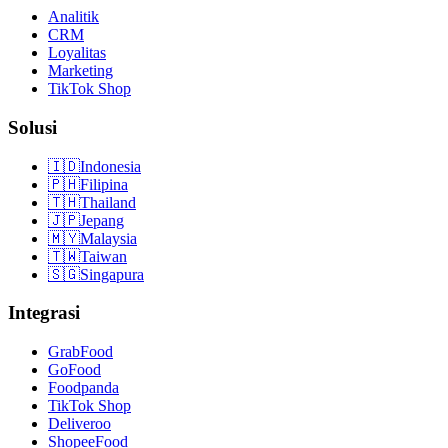
Analitik
CRM
Loyalitas
Marketing
TikTok Shop
Solusi
🇮🇩
Indonesia
🇵🇭
Filipina
🇹🇭
Thailand
🇯🇵
Jepang
🇲🇾
Malaysia
🇹🇼
Taiwan
🇸🇬
Singapura
Integrasi
GrabFood
GoFood
Foodpanda
TikTok Shop
Deliveroo
ShopeeFood