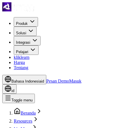
Produk
Solusi
Integrasi
Pelajari
kliklearn
Harga
Tentang
Pesan Demo
Masuk
Bahasa Indonesia
id
id
Toggle menu
Beranda
Resources