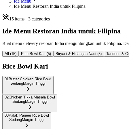
Ide Menu
Ide Menu Restoran India untuk Filipina
15
items ·
3
categories
Ide Menu Restoran India untuk Filipina
Buat menu delivery restoran India menguntungkan untuk Filipina. Dar
All (
15
)
Rice Bowl Kari
(
5
)
Biryani & Hidangan Nasi
(
5
)
Tandoori & C
Rice Bowl Kari
01
Butter Chicken Rice Bowl
Sedang
Margin Tinggi
02
Chicken Tikka Masala Bowl
Sedang
Margin Tinggi
03
Palak Paneer Rice Bowl
Sedang
Margin Tinggi