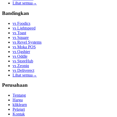
Lihat semua
→
Bandingkan
vs
Foodics
vs
Lightspeed
vs
Toast
vs
Square
vs
Revel Systems
vs
Moka POS
vs
Qashier
vs
Oddle
vs
StoreHub
vs
Zeoniq
vs
Deliverect
Lihat semua
→
Perusahaan
Tentang
Harga
kliklearn
Pelajari
Kontak