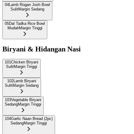
04
Lamb Rogan Josh Bowl
Sulit
Margin Sedang
05
Dal Tadka Rice Bowl
Mudah
Margin Tinggi
Biryani & Hidangan Nasi
101
Chicken Biryani
Sulit
Margin Tinggi
102
Lamb Biryani
Sulit
Margin Sedang
103
Vegetable Biryani
Sedang
Margin Tinggi
104
Garlic Naan Bread (2pc)
Sedang
Margin Tinggi