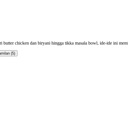
i butter chicken dan biryani hingga tikka masala bowl, ide-ide ini m
amilan
(
5
)