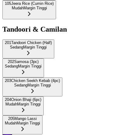
105
Jeera Rice (Cumin Rice)
Mudah
Margin Tinggi
Tandoori & Camilan
201
Tandoori Chicken (Half)
Sedang
Margin Tinggi
202
Samosa (3pc)
Sedang
Margin Tinggi
203
Chicken Seekh Kebab (4pc)
Sedang
Margin Tinggi
204
Onion Bhaji (6pc)
Mudah
Margin Tinggi
205
Mango Lassi
Mudah
Margin Tinggi