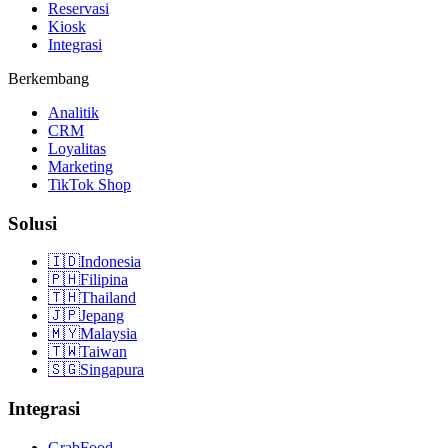
Reservasi
Kiosk
Integrasi
Berkembang
Analitik
CRM
Loyalitas
Marketing
TikTok Shop
Solusi
🇮🇩
Indonesia
🇵🇭
Filipina
🇹🇭
Thailand
🇯🇵
Jepang
🇲🇾
Malaysia
🇹🇼
Taiwan
🇸🇬
Singapura
Integrasi
GrabFood