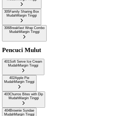
305
Family Sharing Box
Mudah
Margin Tinggi
306
Breakfast Wrap Combo
Mudah
Margin Tinggi
Pencuci Mulut
401
Soft Serve Ice Cream
Mudah
Margin Tinggi
402
Apple Pie
Mudah
Margin Tinggi
403
Churros Bites with Dip
Mudah
Margin Tinggi
404
Brownie Sundae
Mudah
Margin Tinggi