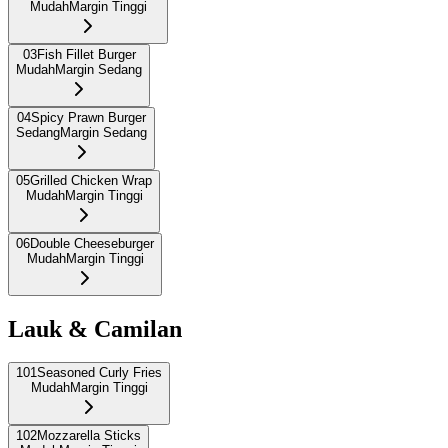
Mudah
Margin Tinggi
03
Fish Fillet Burger
Mudah
Margin Sedang
04
Spicy Prawn Burger
Sedang
Margin Sedang
05
Grilled Chicken Wrap
Mudah
Margin Tinggi
06
Double Cheeseburger
Mudah
Margin Tinggi
Lauk & Camilan
101
Seasoned Curly Fries
Mudah
Margin Tinggi
102
Mozzarella Sticks