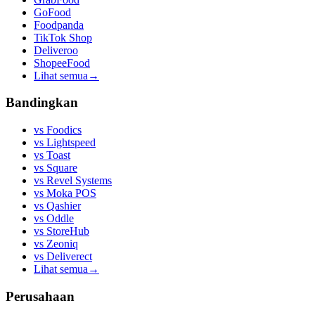
GoFood
Foodpanda
TikTok Shop
Deliveroo
ShopeeFood
Lihat semua
→
Bandingkan
vs
Foodics
vs
Lightspeed
vs
Toast
vs
Square
vs
Revel Systems
vs
Moka POS
vs
Qashier
vs
Oddle
vs
StoreHub
vs
Zeoniq
vs
Deliverect
Lihat semua
→
Perusahaan