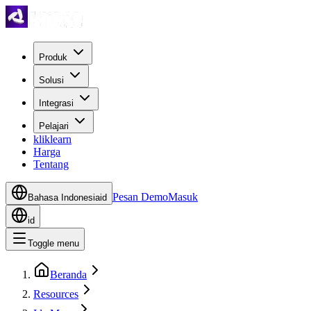
Produk
Solusi
Integrasi
Pelajari
kliklearn
Harga
Tentang
Pesan Demo
Masuk
Bahasa Indonesia
id
id
Toggle menu
Beranda
Resources