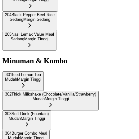
204
Black Pepper Beef Rice
Sedang
Margin Sedang
205
Nasi Lemak Value Meal
Sedang
Margin Tinggi
Minuman & Kombo
301
Iced Lemon Tea
Mudah
Margin Tinggi
302
Thick Milkshake (Chocolate/Vanilla/Strawberry)
Mudah
Margin Tinggi
303
Soft Drink (Fountain)
Mudah
Margin Tinggi
304
Burger Combo Meal
Mudah
Margin Tinggi