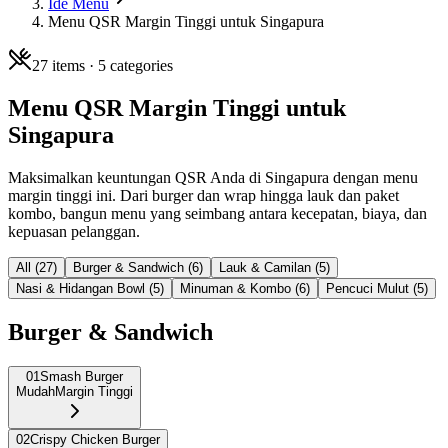
Ide Menu
Menu QSR Margin Tinggi untuk Singapura
27
items ·
5
categories
Menu QSR Margin Tinggi untuk
Singapura
Maksimalkan keuntungan QSR Anda di Singapura dengan menu
margin tinggi ini. Dari burger dan wrap hingga lauk dan paket
kombo, bangun menu yang seimbang antara kecepatan, biaya, dan
kepuasan pelanggan.
All (
27
)
Burger & Sandwich
(
6
)
Lauk & Camilan
(
5
)
Nasi & Hidangan Bowl
(
5
)
Minuman & Kombo
(
6
)
Pencuci Mulut
(
5
)
Burger & Sandwich
01
Smash Burger
Mudah
Margin Tinggi
02
Crispy Chicken Burger