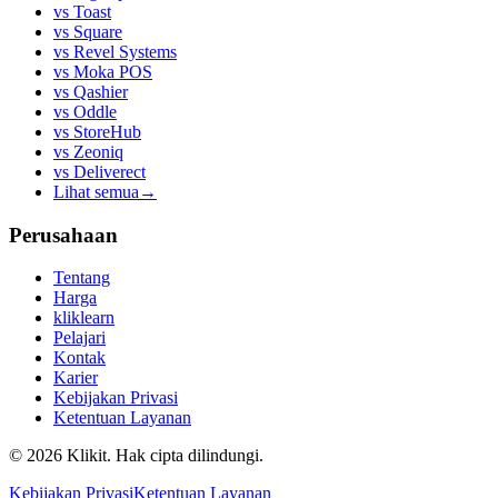
vs
Toast
vs
Square
vs
Revel Systems
vs
Moka POS
vs
Qashier
vs
Oddle
vs
StoreHub
vs
Zeoniq
vs
Deliverect
Lihat semua
→
Perusahaan
Tentang
Harga
kliklearn
Pelajari
Kontak
Karier
Kebijakan Privasi
Ketentuan Layanan
© 2026 Klikit. Hak cipta dilindungi.
Kebijakan Privasi
Ketentuan Layanan