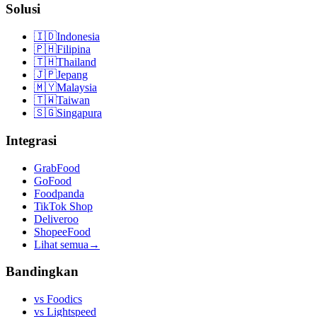
Solusi
🇮🇩
Indonesia
🇵🇭
Filipina
🇹🇭
Thailand
🇯🇵
Jepang
🇲🇾
Malaysia
🇹🇼
Taiwan
🇸🇬
Singapura
Integrasi
GrabFood
GoFood
Foodpanda
TikTok Shop
Deliveroo
ShopeeFood
Lihat semua
→
Bandingkan
vs
Foodics
vs
Lightspeed