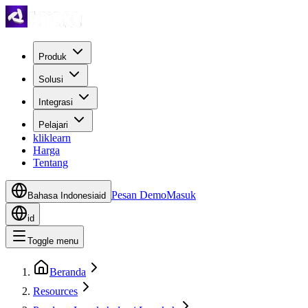
Produk
Solusi
Integrasi
Pelajari
kliklearn
Harga
Tentang
Pesan Demo
Masuk
Bahasa Indonesia
id
id
Toggle menu
Beranda
Resources