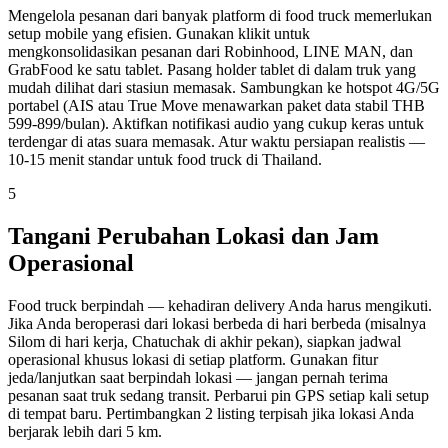
Mengelola pesanan dari banyak platform di food truck memerlukan
setup mobile yang efisien. Gunakan klikit untuk
mengkonsolidasikan pesanan dari Robinhood, LINE MAN, dan
GrabFood ke satu tablet. Pasang holder tablet di dalam truk yang
mudah dilihat dari stasiun memasak. Sambungkan ke hotspot 4G/5G
portabel (AIS atau True Move menawarkan paket data stabil THB
599-899/bulan). Aktifkan notifikasi audio yang cukup keras untuk
terdengar di atas suara memasak. Atur waktu persiapan realistis —
10-15 menit standar untuk food truck di Thailand.
5
Tangani Perubahan Lokasi dan Jam
Operasional
Food truck berpindah — kehadiran delivery Anda harus mengikuti.
Jika Anda beroperasi dari lokasi berbeda di hari berbeda (misalnya
Silom di hari kerja, Chatuchak di akhir pekan), siapkan jadwal
operasional khusus lokasi di setiap platform. Gunakan fitur
jeda/lanjutkan saat berpindah lokasi — jangan pernah terima
pesanan saat truk sedang transit. Perbarui pin GPS setiap kali setup
di tempat baru. Pertimbangkan 2 listing terpisah jika lokasi Anda
berjarak lebih dari 5 km.