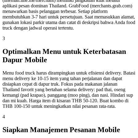
(lineman.line.me/merchant) memiliki jangkauan kuat melalui
aplikasi pesan dominan Thailand. GrabFood (merchants.grab.com)
menawarkan basis pelanggan terbesar. Setiap platform
membutuhkan 3-7 hari untuk persetujuan. Saat memasukkan alamat,
gunakan lokasi parkir utama dan catat di deskripsi bahwa Anda food
truck dengan jadwal operasi tertentu.
3
Optimalkan Menu untuk Keterbatasan
Dapur Mobile
Menu food truck harus dirampingkan untuk efisiensi delivery. Batasi
menu delivery ke 10-15 item yang tahan perjalanan dan dapat
disiapkan cepat di dapur truk. Fokus pada makanan jalanan
Thailand favorit yang bertahan selama delivery: pad thai, oseng
kemangi (pad krapao), panggang (moo ping), dan nasi. Hindari sup
dan mi kuah. Harga item di kisaran THB 50-120. Buat kombo di
THB 100-150 untuk meningkatkan nilai pesanan rata-rata.
4
Siapkan Manajemen Pesanan Mobile