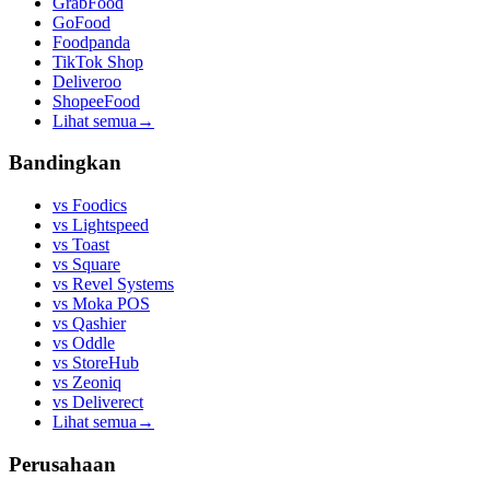
GrabFood
GoFood
Foodpanda
TikTok Shop
Deliveroo
ShopeeFood
Lihat semua
→
Bandingkan
vs
Foodics
vs
Lightspeed
vs
Toast
vs
Square
vs
Revel Systems
vs
Moka POS
vs
Qashier
vs
Oddle
vs
StoreHub
vs
Zeoniq
vs
Deliverect
Lihat semua
→
Perusahaan