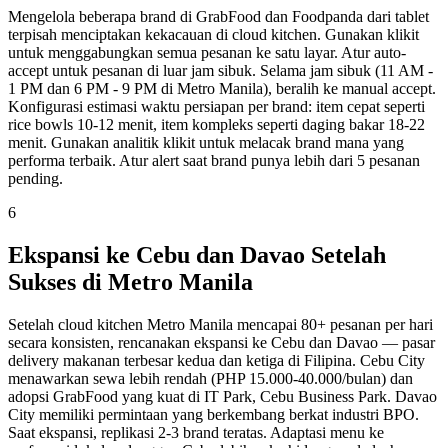
Mengelola beberapa brand di GrabFood dan Foodpanda dari tablet
terpisah menciptakan kekacauan di cloud kitchen. Gunakan klikit
untuk menggabungkan semua pesanan ke satu layar. Atur auto-
accept untuk pesanan di luar jam sibuk. Selama jam sibuk (11 AM -
1 PM dan 6 PM - 9 PM di Metro Manila), beralih ke manual accept.
Konfigurasi estimasi waktu persiapan per brand: item cepat seperti
rice bowls 10-12 menit, item kompleks seperti daging bakar 18-22
menit. Gunakan analitik klikit untuk melacak brand mana yang
performa terbaik. Atur alert saat brand punya lebih dari 5 pesanan
pending.
6
Ekspansi ke Cebu dan Davao Setelah
Sukses di Metro Manila
Setelah cloud kitchen Metro Manila mencapai 80+ pesanan per hari
secara konsisten, rencanakan ekspansi ke Cebu dan Davao — pasar
delivery makanan terbesar kedua dan ketiga di Filipina. Cebu City
menawarkan sewa lebih rendah (PHP 15.000-40.000/bulan) dan
adopsi GrabFood yang kuat di IT Park, Cebu Business Park. Davao
City memiliki permintaan yang berkembang berkat industri BPO.
Saat ekspansi, replikasi 2-3 brand teratas. Adaptasi menu ke