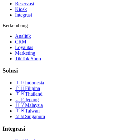
Reservasi
Kiosk
Integrasi
Berkembang
Analitik
CRM
Loyalitas
Marketing
TikTok Shop
Solusi
🇮🇩
Indonesia
🇵🇭
Filipina
🇹🇭
Thailand
🇯🇵
Jepang
🇲🇾
Malaysia
🇹🇼
Taiwan
🇸🇬
Singapura
Integrasi