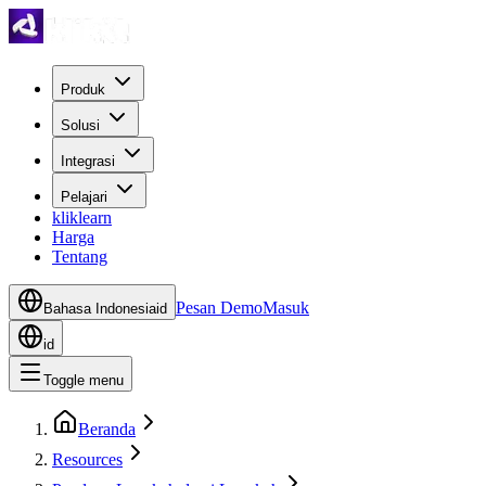
Produk
Solusi
Integrasi
Pelajari
kliklearn
Harga
Tentang
Pesan Demo
Masuk
Bahasa Indonesia
id
id
Toggle menu
Beranda
Resources