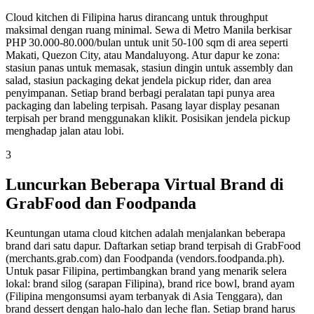
Cloud kitchen di Filipina harus dirancang untuk throughput
maksimal dengan ruang minimal. Sewa di Metro Manila berkisar
PHP 30.000-80.000/bulan untuk unit 50-100 sqm di area seperti
Makati, Quezon City, atau Mandaluyong. Atur dapur ke zona:
stasiun panas untuk memasak, stasiun dingin untuk assembly dan
salad, stasiun packaging dekat jendela pickup rider, dan area
penyimpanan. Setiap brand berbagi peralatan tapi punya area
packaging dan labeling terpisah. Pasang layar display pesanan
terpisah per brand menggunakan klikit. Posisikan jendela pickup
menghadap jalan atau lobi.
3
Luncurkan Beberapa Virtual Brand di
GrabFood dan Foodpanda
Keuntungan utama cloud kitchen adalah menjalankan beberapa
brand dari satu dapur. Daftarkan setiap brand terpisah di GrabFood
(merchants.grab.com) dan Foodpanda (vendors.foodpanda.ph).
Untuk pasar Filipina, pertimbangkan brand yang menarik selera
lokal: brand silog (sarapan Filipina), brand rice bowl, brand ayam
(Filipina mengonsumsi ayam terbanyak di Asia Tenggara), dan
brand dessert dengan halo-halo dan leche flan. Setiap brand harus