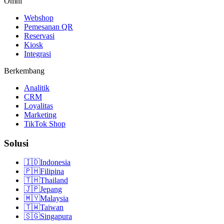
Omni
Webshop
Pemesanan QR
Reservasi
Kiosk
Integrasi
Berkembang
Analitik
CRM
Loyalitas
Marketing
TikTok Shop
Solusi
🇮🇩
Indonesia
🇵🇭
Filipina
🇹🇭
Thailand
🇯🇵
Jepang
🇲🇾
Malaysia
🇹🇼
Taiwan
🇸🇬
Singapura