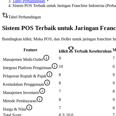
Tabel Perbandingan
Sistem POS Terbaik untuk Jaringan Franchise Indonesia (Perb
Tabel Perbandingan
Sistem POS Terbaik untuk Jaringan Franc
Bandingkan klikit, Moka POS, dan iSeller untuk jaringan franchise 
Feature
M
klikit
Terbaik Keseluruhan
9
7
Manajemen Multi-Outlet
10
6
Integrasi Platform Pengiriman
8
9
Pelaporan Rupiah & Pajak
8
9
Kemudahan Penggunaan
7
8
Manajemen Inventaris
8
9
Metode Pembayaran
7
8
Harga & Nilai
Total Score
8.3
/
10.0
7