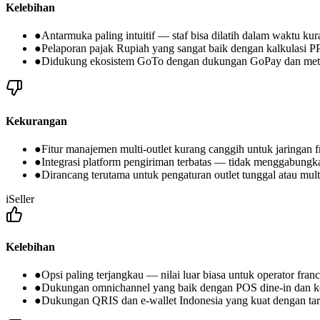
Kelebihan
●
Antarmuka paling intuitif — staf bisa dilatih dalam waktu ku
●
Pelaporan pajak Rupiah yang sangat baik dengan kalkulasi 
●
Didukung ekosistem GoTo dengan dukungan GoPay dan met
Kekurangan
●
Fitur manajemen multi-outlet kurang canggih untuk jaringan fr
●
Integrasi platform pengiriman terbatas — tidak menggabungk
●
Dirancang terutama untuk pengaturan outlet tunggal atau multi
iSeller
Kelebihan
●
Opsi paling terjangkau — nilai luar biasa untuk operator fran
●
Dukungan omnichannel yang baik dengan POS dine-in dan 
●
Dukungan QRIS dan e-wallet Indonesia yang kuat dengan tar