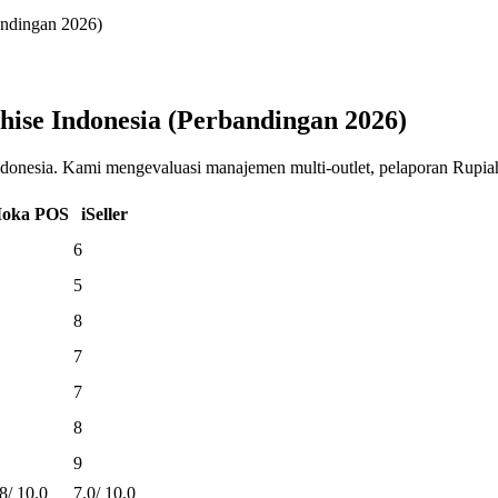
andingan 2026)
hise Indonesia (Perbandingan 2026)
Indonesia. Kami mengevaluasi manajemen multi-outlet, pelaporan Rupia
oka POS
iSeller
6
5
8
7
7
8
9
.8
/
10.0
7.0
/
10.0