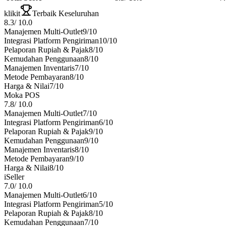
klikit
Terbaik Keseluruhan
8.3
/
10.0
Manajemen Multi-Outlet
9
/10
Integrasi Platform Pengiriman
10
/10
Pelaporan Rupiah & Pajak
8
/10
Kemudahan Penggunaan
8
/10
Manajemen Inventaris
7
/10
Metode Pembayaran
8
/10
Harga & Nilai
7
/10
Moka POS
7.8
/
10.0
Manajemen Multi-Outlet
7
/10
Integrasi Platform Pengiriman
6
/10
Pelaporan Rupiah & Pajak
9
/10
Kemudahan Penggunaan
9
/10
Manajemen Inventaris
8
/10
Metode Pembayaran
9
/10
Harga & Nilai
8
/10
iSeller
7.0
/
10.0
Manajemen Multi-Outlet
6
/10
Integrasi Platform Pengiriman
5
/10
Pelaporan Rupiah & Pajak
8
/10
Kemudahan Penggunaan
7
/10