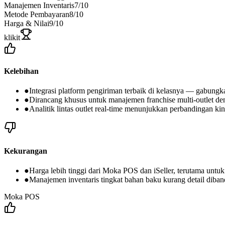
Manajemen Inventaris
7
/10
Metode Pembayaran
8
/10
Harga & Nilai
9
/10
klikit
Kelebihan
●
Integrasi platform pengiriman terbaik di kelasnya — gabun
●
Dirancang khusus untuk manajemen franchise multi-outlet de
●
Analitik lintas outlet real-time menunjukkan perbandingan kine
Kekurangan
●
Harga lebih tinggi dari Moka POS dan iSeller, terutama untuk 
●
Manajemen inventaris tingkat bahan baku kurang detail di
Moka POS