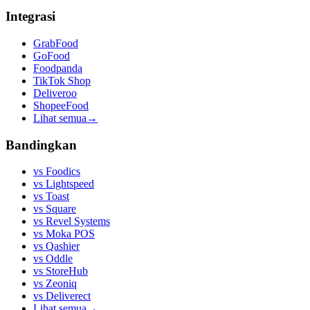
Integrasi
GrabFood
GoFood
Foodpanda
TikTok Shop
Deliveroo
ShopeeFood
Lihat semua
→
Bandingkan
vs
Foodics
vs
Lightspeed
vs
Toast
vs
Square
vs
Revel Systems
vs
Moka POS
vs
Qashier
vs
Oddle
vs
StoreHub
vs
Zeoniq
vs
Deliverect
Lihat semua
→