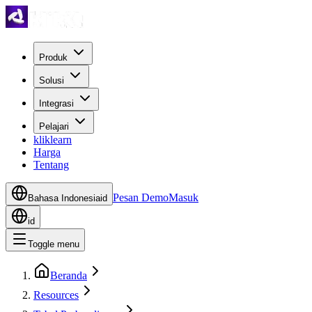
Produk
Solusi
Integrasi
Pelajari
kliklearn
Harga
Tentang
Pesan Demo
Masuk
Bahasa Indonesia
id
id
Toggle menu
Beranda
Resources