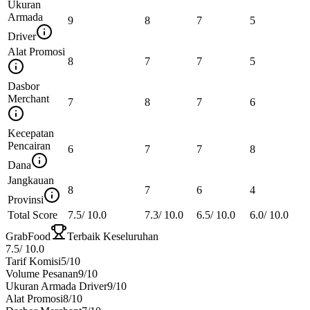
Ukuran
Armada
9
8
7
5
Driver
Alat Promosi
8
7
7
5
Dasbor
Merchant
7
8
7
6
Kecepatan
Pencairan
6
7
7
8
Dana
Jangkauan
8
7
6
4
Provinsi
Total Score
7.5
/
10.0
7.3
/
10.0
6.5
/
10.0
6.0
/
10.0
GrabFood
Terbaik Keseluruhan
7.5
/
10.0
Tarif Komisi
5
/10
Volume Pesanan
9
/10
Ukuran Armada Driver
9
/10
Alat Promosi
8
/10