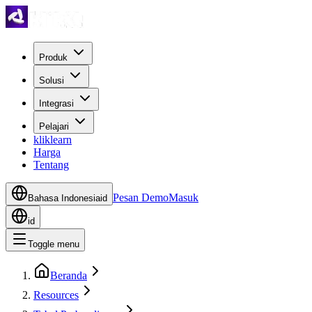
Produk
Solusi
Integrasi
Pelajari
kliklearn
Harga
Tentang
Pesan Demo
Masuk
Bahasa Indonesia
id
id
Toggle menu
Beranda
Resources