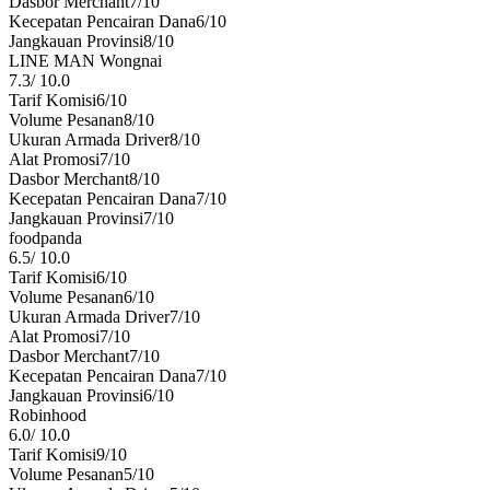
Dasbor Merchant
7
/10
Kecepatan Pencairan Dana
6
/10
Jangkauan Provinsi
8
/10
LINE MAN Wongnai
7.3
/
10.0
Tarif Komisi
6
/10
Volume Pesanan
8
/10
Ukuran Armada Driver
8
/10
Alat Promosi
7
/10
Dasbor Merchant
8
/10
Kecepatan Pencairan Dana
7
/10
Jangkauan Provinsi
7
/10
foodpanda
6.5
/
10.0
Tarif Komisi
6
/10
Volume Pesanan
6
/10
Ukuran Armada Driver
7
/10
Alat Promosi
7
/10
Dasbor Merchant
7
/10
Kecepatan Pencairan Dana
7
/10
Jangkauan Provinsi
6
/10
Robinhood
6.0
/
10.0
Tarif Komisi
9
/10
Volume Pesanan
5
/10