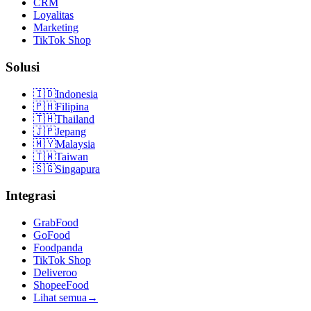
CRM
Loyalitas
Marketing
TikTok Shop
Solusi
🇮🇩
Indonesia
🇵🇭
Filipina
🇹🇭
Thailand
🇯🇵
Jepang
🇲🇾
Malaysia
🇹🇼
Taiwan
🇸🇬
Singapura
Integrasi
GrabFood
GoFood
Foodpanda
TikTok Shop
Deliveroo
ShopeeFood
Lihat semua
→