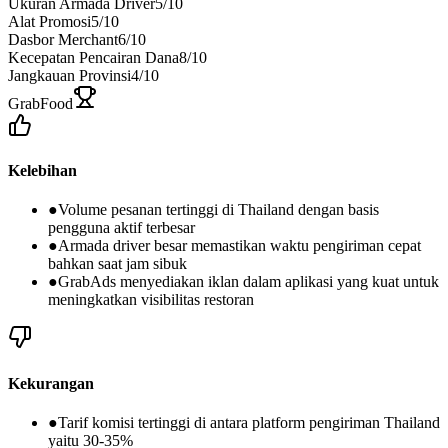
Ukuran Armada Driver
5
/10
Alat Promosi
5
/10
Dasbor Merchant
6
/10
Kecepatan Pencairan Dana
8
/10
Jangkauan Provinsi
4
/10
GrabFood
Kelebihan
●
Volume pesanan tertinggi di Thailand dengan basis
pengguna aktif terbesar
●
Armada driver besar memastikan waktu pengiriman cepat
bahkan saat jam sibuk
●
GrabAds menyediakan iklan dalam aplikasi yang kuat untuk
meningkatkan visibilitas restoran
Kekurangan
●
Tarif komisi tertinggi di antara platform pengiriman Thailand
yaitu 30-35%