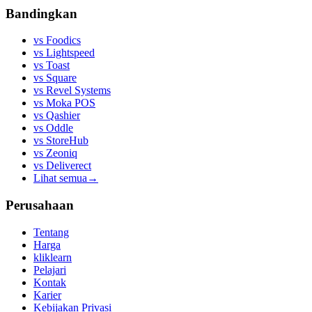
Bandingkan
vs
Foodics
vs
Lightspeed
vs
Toast
vs
Square
vs
Revel Systems
vs
Moka POS
vs
Qashier
vs
Oddle
vs
StoreHub
vs
Zeoniq
vs
Deliverect
Lihat semua
→
Perusahaan
Tentang
Harga
kliklearn
Pelajari
Kontak
Karier
Kebijakan Privasi