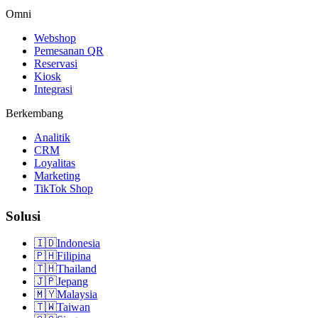
Omni
Webshop
Pemesanan QR
Reservasi
Kiosk
Integrasi
Berkembang
Analitik
CRM
Loyalitas
Marketing
TikTok Shop
Solusi
🇮🇩
Indonesia
🇵🇭
Filipina
🇹🇭
Thailand
🇯🇵
Jepang
🇲🇾
Malaysia
🇹🇼
Taiwan