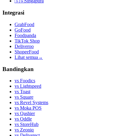
🇸🇬
Singapura
Integrasi
GrabFood
GoFood
Foodpanda
TikTok Shop
Deliveroo
ShopeeFood
Lihat semua
→
Bandingkan
vs
Foodics
vs
Lightspeed
vs
Toast
vs
Square
vs
Revel Systems
vs
Moka POS
vs
Qashier
vs
Oddle
vs
StoreHub
vs
Zeoniq
vs
Deliverect