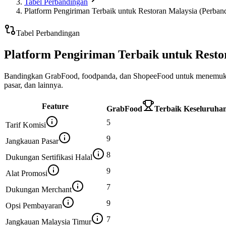
Tabel Perbandingan
Platform Pengiriman Terbaik untuk Restoran Malaysia (Perban
Tabel Perbandingan
Platform Pengiriman Terbaik untuk Resto
Bandingkan GrabFood, foodpanda, dan ShopeeFood untuk menemukan pl
pasar, dan lainnya.
Feature
GrabFood
Terbaik Keseluruha
5
Tarif Komisi
9
Jangkauan Pasar
8
Dukungan Sertifikasi Halal
9
Alat Promosi
7
Dukungan Merchant
9
Opsi Pembayaran
7
Jangkauan Malaysia Timur