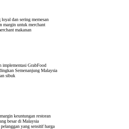
 loyal dan sering memesan
an margin untuk merchant
 merchant makanan
an implementasi GrabFood
andingkan Semenanjung Malaysia
an sibuk
n margin keuntungan restoran
ng besar di Malaysia
elanggan yang sensitif harga