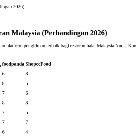
dingan 2026)
ran Malaysia (Perbandingan 2026)
atform pengiriman terbaik bagi restoran halal Malaysia Anda. Kami m
foodpanda
ShopeeFood
n
6
8
8
5
7
6
8
8
7
5
7
7
6
4