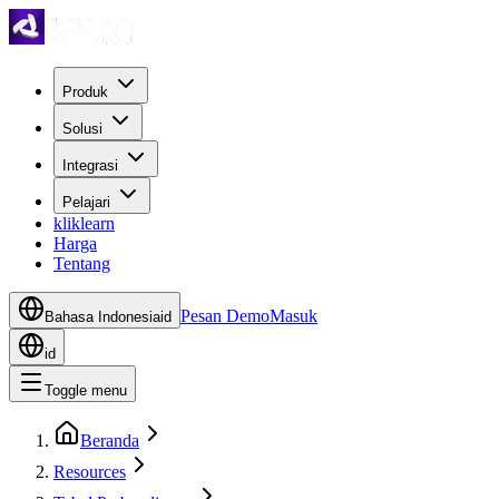
Produk
Solusi
Integrasi
Pelajari
kliklearn
Harga
Tentang
Pesan Demo
Masuk
Bahasa Indonesia
id
id
Toggle menu
Beranda
Resources