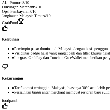
Alat Promosi
8
/10
Dukungan Merchant
5
/10
Opsi Pembayaran
7
/10
Jangkauan Malaysia Timur
4
/10
GrabFood
Kelebihan
●
Pemimpin pasar dominan di Malaysia dengan basis pengguna 
●
Visibilitas badge halal yang sangat baik dan filter khusus h
●
Integrasi GrabPay dan Touch 'n Go eWallet memberikan pen
Kekurangan
●
Tarif komisi tertinggi di Malaysia, biasanya 30% atau lebih p
●
Persaingan tinggi antar merchant membuat restoran baru sulit 
foodpanda