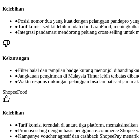
Kelebihan
●
Posisi nomor dua yang kuat dengan pelanggan pandapro yang
●
Tarif komisi sedikit lebih rendah dari GrabFood, meningkatk
●
Integrasi pandamart mendorong peluang cross-selling untuk
Kekurangan
●
Filter halal dan tampilan badge kurang menonjol dibandingk
●
Jangkauan pengiriman di Malaysia Timur lebih terbatas dib
●
Waktu respons dukungan pelanggan bisa lambat saat jam mak
ShopeeFood
Kelebihan
●
Tarif komisi terendah di antara tiga platform, memaksimalka
●
Promosi silang dengan basis pengguna e-commerce Shopee ya
●
Kampanye voucher agresif dan cashback ShopeePay menarik p