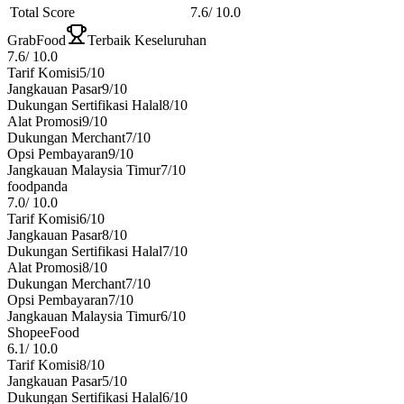
Total Score
7.6
/
10.0
GrabFood
Terbaik Keseluruhan
7.6
/
10.0
Tarif Komisi
5
/10
Jangkauan Pasar
9
/10
Dukungan Sertifikasi Halal
8
/10
Alat Promosi
9
/10
Dukungan Merchant
7
/10
Opsi Pembayaran
9
/10
Jangkauan Malaysia Timur
7
/10
foodpanda
7.0
/
10.0
Tarif Komisi
6
/10
Jangkauan Pasar
8
/10
Dukungan Sertifikasi Halal
7
/10
Alat Promosi
8
/10
Dukungan Merchant
7
/10
Opsi Pembayaran
7
/10
Jangkauan Malaysia Timur
6
/10
ShopeeFood
6.1
/
10.0
Tarif Komisi
8
/10
Jangkauan Pasar
5
/10
Dukungan Sertifikasi Halal
6
/10