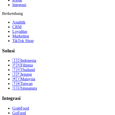
Kiosk
Integrasi
Berkembang
Analitik
CRM
Loyalitas
Marketing
TikTok Shop
Solusi
🇮🇩
Indonesia
🇵🇭
Filipina
🇹🇭
Thailand
🇯🇵
Jepang
🇲🇾
Malaysia
🇹🇼
Taiwan
🇸🇬
Singapura
Integrasi
GrabFood
GoFood