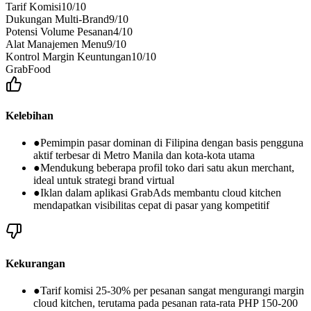
Tarif Komisi
10
/10
Dukungan Multi-Brand
9
/10
Potensi Volume Pesanan
4
/10
Alat Manajemen Menu
9
/10
Kontrol Margin Keuntungan
10
/10
GrabFood
Kelebihan
●
Pemimpin pasar dominan di Filipina dengan basis pengguna
aktif terbesar di Metro Manila dan kota-kota utama
●
Mendukung beberapa profil toko dari satu akun merchant,
ideal untuk strategi brand virtual
●
Iklan dalam aplikasi GrabAds membantu cloud kitchen
mendapatkan visibilitas cepat di pasar yang kompetitif
Kekurangan
●
Tarif komisi 25-30% per pesanan sangat mengurangi margin
cloud kitchen, terutama pada pesanan rata-rata PHP 150-200