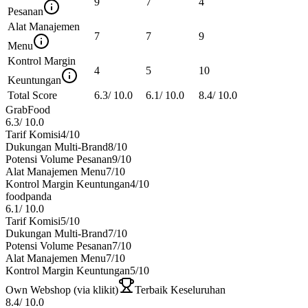
9
7
4
Pesanan
Alat Manajemen
7
7
9
Menu
Kontrol Margin
4
5
10
Keuntungan
Total Score
6.3
/
10.0
6.1
/
10.0
8.4
/
10.0
GrabFood
6.3
/
10.0
Tarif Komisi
4
/10
Dukungan Multi-Brand
8
/10
Potensi Volume Pesanan
9
/10
Alat Manajemen Menu
7
/10
Kontrol Margin Keuntungan
4
/10
foodpanda
6.1
/
10.0
Tarif Komisi
5
/10
Dukungan Multi-Brand
7
/10
Potensi Volume Pesanan
7
/10
Alat Manajemen Menu
7
/10
Kontrol Margin Keuntungan
5
/10
Own Webshop (via klikit)
Terbaik Keseluruhan
8.4
/
10.0