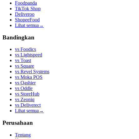
Foodpanda
TikTok Shop
Deliveroo
ShopeeFood
Lihat semua
→
Bandingkan
vs
Foodics
vs
Lightspeed
vs
Toast
vs
Square
vs
Revel Systems
vs
Moka POS
vs
Qashier
vs
Oddle
vs
StoreHub
vs
Zeoniq
vs
Deliverect
Lihat semua
→
Perusahaan
Tentang