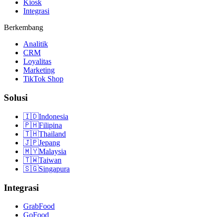
Kiosk
Integrasi
Berkembang
Analitik
CRM
Loyalitas
Marketing
TikTok Shop
Solusi
🇮🇩
Indonesia
🇵🇭
Filipina
🇹🇭
Thailand
🇯🇵
Jepang
🇲🇾
Malaysia
🇹🇼
Taiwan
🇸🇬
Singapura
Integrasi
GrabFood
GoFood