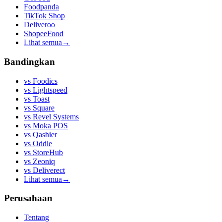
Foodpanda
TikTok Shop
Deliveroo
ShopeeFood
Lihat semua
→
Bandingkan
vs
Foodics
vs
Lightspeed
vs
Toast
vs
Square
vs
Revel Systems
vs
Moka POS
vs
Qashier
vs
Oddle
vs
StoreHub
vs
Zeoniq
vs
Deliverect
Lihat semua
→
Perusahaan
Tentang