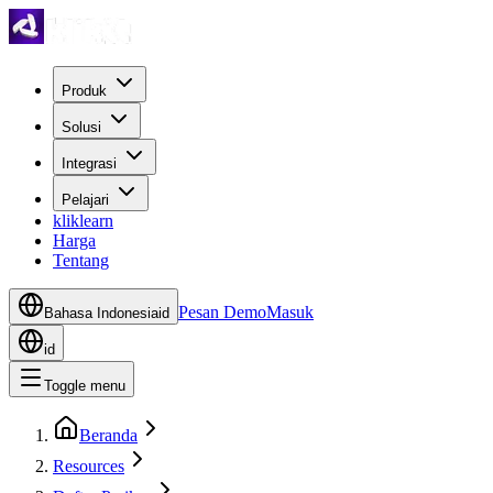
Produk
Solusi
Integrasi
Pelajari
kliklearn
Harga
Tentang
Pesan Demo
Masuk
Bahasa Indonesia
id
id
Toggle menu
Beranda
Resources