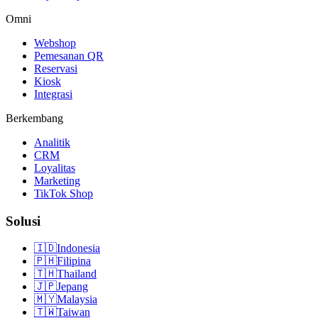
Omni
Webshop
Pemesanan QR
Reservasi
Kiosk
Integrasi
Berkembang
Analitik
CRM
Loyalitas
Marketing
TikTok Shop
Solusi
🇮🇩
Indonesia
🇵🇭
Filipina
🇹🇭
Thailand
🇯🇵
Jepang
🇲🇾
Malaysia
🇹🇼
Taiwan