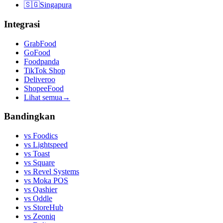
🇸🇬
Singapura
Integrasi
GrabFood
GoFood
Foodpanda
TikTok Shop
Deliveroo
ShopeeFood
Lihat semua
→
Bandingkan
vs
Foodics
vs
Lightspeed
vs
Toast
vs
Square
vs
Revel Systems
vs
Moka POS
vs
Qashier
vs
Oddle
vs
StoreHub
vs
Zeoniq