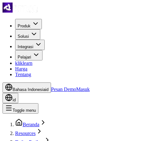
Produk
Solusi
Integrasi
Pelajari
kliklearn
Harga
Tentang
Pesan Demo
Masuk
Bahasa Indonesia
id
id
Toggle menu
Beranda
Resources