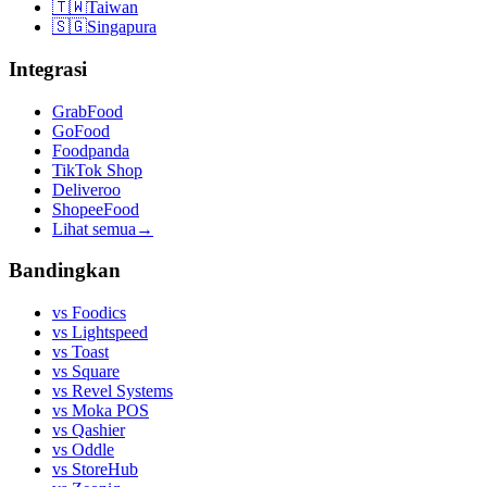
🇹🇼
Taiwan
🇸🇬
Singapura
Integrasi
GrabFood
GoFood
Foodpanda
TikTok Shop
Deliveroo
ShopeeFood
Lihat semua
→
Bandingkan
vs
Foodics
vs
Lightspeed
vs
Toast
vs
Square
vs
Revel Systems
vs
Moka POS
vs
Qashier
vs
Oddle
vs
StoreHub