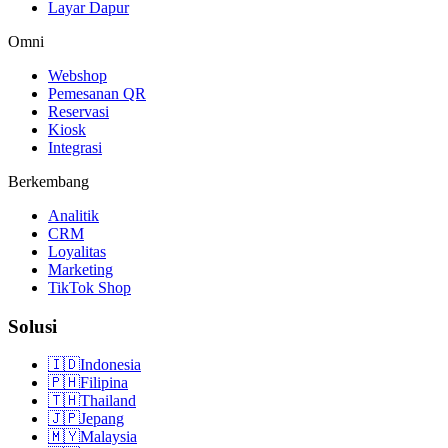
Layar Dapur
Omni
Webshop
Pemesanan QR
Reservasi
Kiosk
Integrasi
Berkembang
Analitik
CRM
Loyalitas
Marketing
TikTok Shop
Solusi
🇮🇩
Indonesia
🇵🇭
Filipina
🇹🇭
Thailand
🇯🇵
Jepang
🇲🇾
Malaysia