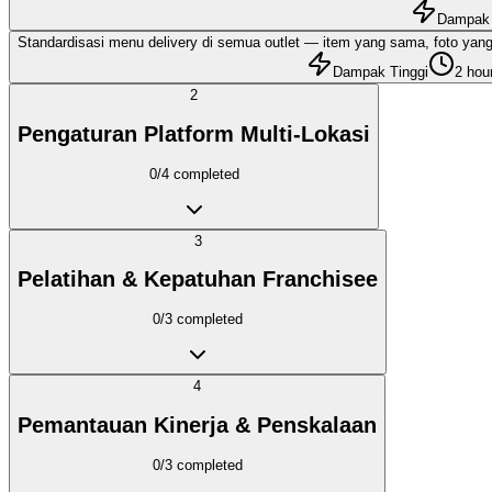
Dampak 
Standardisasi menu delivery di semua outlet — item yang sama, foto ya
Dampak Tinggi
2 hou
2
Pengaturan Platform Multi-Lokasi
0
/
4
completed
3
Pelatihan & Kepatuhan Franchisee
0
/
3
completed
4
Pemantauan Kinerja & Penskalaan
0
/
3
completed