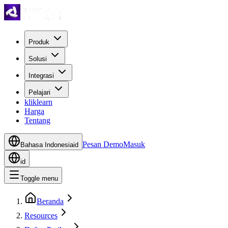
Produk
Solusi
Integrasi
Pelajari
kliklearn
Harga
Tentang
Pesan Demo
Masuk
Bahasa Indonesia
id
id
Toggle menu
Beranda
Resources