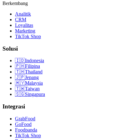
Berkembang
Analitik
CRM
Loyalitas
Marketing
TikTok Shop
Solusi
🇮🇩
Indonesia
🇵🇭
Filipina
🇹🇭
Thailand
🇯🇵
Jepang
🇲🇾
Malaysia
🇹🇼
Taiwan
🇸🇬
Singapura
Integrasi
GrabFood
GoFood
Foodpanda
TikTok Shop