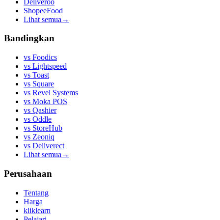
Deliveroo
ShopeeFood
Lihat semua
→
Bandingkan
vs
Foodics
vs
Lightspeed
vs
Toast
vs
Square
vs
Revel Systems
vs
Moka POS
vs
Qashier
vs
Oddle
vs
StoreHub
vs
Zeoniq
vs
Deliverect
Lihat semua
→
Perusahaan
Tentang
Harga
kliklearn
Pelajari