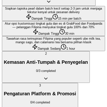
Siapkan tapioka pearl dalam batch kecil setiap 2-3 jam untuk menjaga
tekstur kenyal untuk pesanan delivery
Dampak Tinggi
15 min per batch
Atur opsi kustomisasi tingkat gula dan es di GrabFood dan Foodpanda
— pelanggan Filipina menyukai tingkat gula 100% dan 70%
Dampak Tinggi
30 min
Tawarkan rasa terinspirasi Filipina yang populer seperti ube milk tea,
mango sago, dan calamansi tea bersama pilihan klasik
Dampak Sedang
1 hour
2
Kemasan Anti-Tumpah & Penyegelan
0
/
3
completed
3
Pengaturan Platform & Promosi
0
/
4
completed