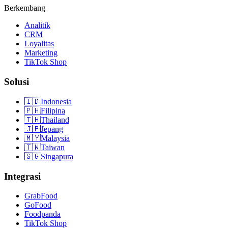
Berkembang
Analitik
CRM
Loyalitas
Marketing
TikTok Shop
Solusi
🇮🇩
Indonesia
🇵🇭
Filipina
🇹🇭
Thailand
🇯🇵
Jepang
🇲🇾
Malaysia
🇹🇼
Taiwan
🇸🇬
Singapura
Integrasi
GrabFood
GoFood
Foodpanda
TikTok Shop