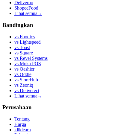
Deliveroo
ShopeeFood
Lihat semua
→
Bandingkan
vs
Foodics
vs
Lightspeed
vs
Toast
vs
Square
vs
Revel Systems
vs
Moka POS
vs
Qashier
vs
Oddle
vs
StoreHub
vs
Zeoniq
vs
Deliverect
Lihat semua
→
Perusahaan
Tentang
Harga
kliklearn