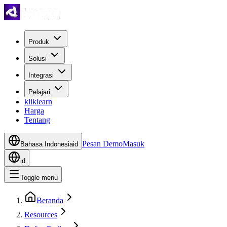
Produk
Solusi
Integrasi
Pelajari
kliklearn
Harga
Tentang
Pesan Demo
Masuk
Bahasa Indonesia
id
id
Toggle menu
Beranda
Resources