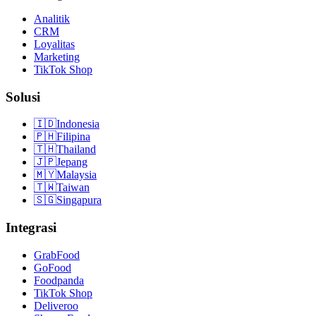
Analitik
CRM
Loyalitas
Marketing
TikTok Shop
Solusi
🇮🇩
Indonesia
🇵🇭
Filipina
🇹🇭
Thailand
🇯🇵
Jepang
🇲🇾
Malaysia
🇹🇼
Taiwan
🇸🇬
Singapura
Integrasi
GrabFood
GoFood
Foodpanda
TikTok Shop
Deliveroo