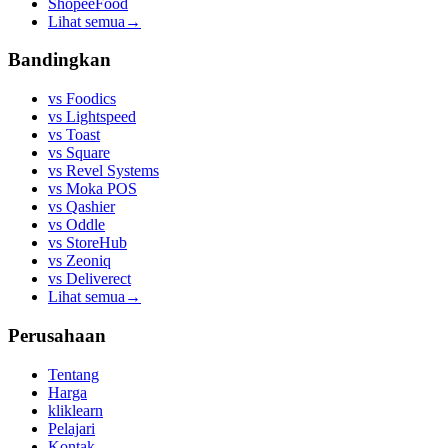
ShopeeFood
Lihat semua
→
Bandingkan
vs
Foodics
vs
Lightspeed
vs
Toast
vs
Square
vs
Revel Systems
vs
Moka POS
vs
Qashier
vs
Oddle
vs
StoreHub
vs
Zeoniq
vs
Deliverect
Lihat semua
→
Perusahaan
Tentang
Harga
kliklearn
Pelajari
Kontak