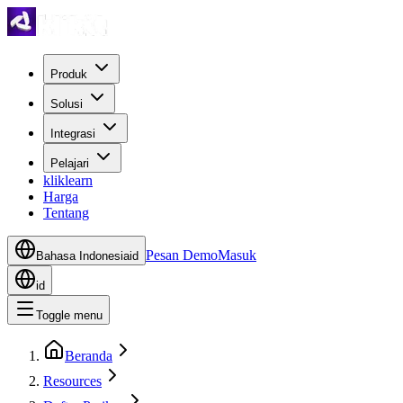
Produk
Solusi
Integrasi
Pelajari
kliklearn
Harga
Tentang
Pesan Demo
Masuk
Bahasa Indonesia
id
id
Toggle menu
Beranda
Resources