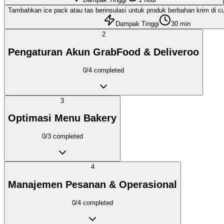
Tambahkan ice pack atau tas berinsulasi untuk produk berbahan krim di 
Dampak Tinggi
30 min
2
Pengaturan Akun GrabFood & Deliveroo
0
/
4
completed
3
Optimasi Menu Bakery
0
/
3
completed
4
Manajemen Pesanan & Operasional
0
/
4
completed