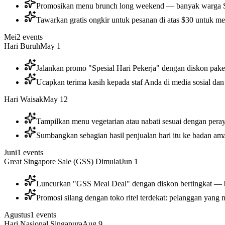
Promosikan menu brunch long weekend — banyak warga Sin
Tawarkan gratis ongkir untuk pesanan di atas $30 untuk m
Mei
2
events
Hari Buruh
May 1
Jalankan promo "Spesial Hari Pekerja" dengan diskon paket
Ucapkan terima kasih kepada staf Anda di media sosial da
Hari Waisak
May 12
Tampilkan menu vegetarian atau nabati sesuai dengan pera
Sumbangkan sebagian hasil penjualan hari itu ke badan amal
Juni
1
events
Great Singapore Sale (GSS) Dimulai
Jun 1
Luncurkan "GSS Meal Deal" dengan diskon bertingkat — be
Promosi silang dengan toko ritel terdekat: pelanggan yan
Agustus
1
events
Hari Nasional Singapura
Aug 9