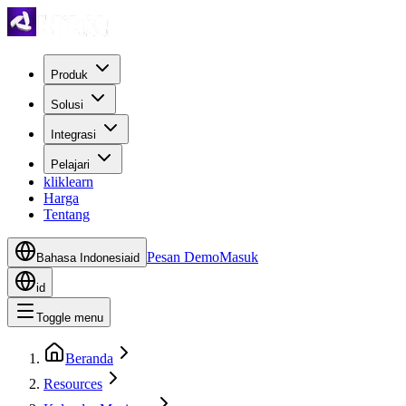
Produk
Solusi
Integrasi
Pelajari
kliklearn
Harga
Tentang
Pesan Demo
Masuk
Bahasa Indonesia
id
id
Toggle menu
Beranda
Resources