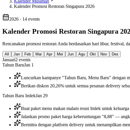
Kalender Musiman
Kalender Promosi Restoran Singapura 2026
2026
·
14
events
Kalender Promosi Restoran Singapura 20
Rencanakan promosi restoran Anda berdasarkan hari libur, festival, 
All
Jan
Feb
Mar
Apr
Mei
Jun
Agu
Okt
Nov
Des
Januari
2
events
Tahun Baru
Jan 1
Luncurkan kampanye "Tahun Baru, Menu Baru" dengan men
Berikan diskon 20,26% untuk semua pesanan delivery sebag
Tahun Baru Imlek
Jan 29
Buat paket menu makan malam reuni Imlek untuk keluarga
Jalankan promo paket harga keberuntungan "8,88" — ang
Bermitra dengan platform delivery untuk menampilkan men