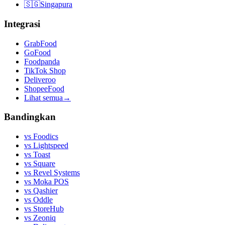
🇸🇬
Singapura
Integrasi
GrabFood
GoFood
Foodpanda
TikTok Shop
Deliveroo
ShopeeFood
Lihat semua
→
Bandingkan
vs
Foodics
vs
Lightspeed
vs
Toast
vs
Square
vs
Revel Systems
vs
Moka POS
vs
Qashier
vs
Oddle
vs
StoreHub
vs
Zeoniq