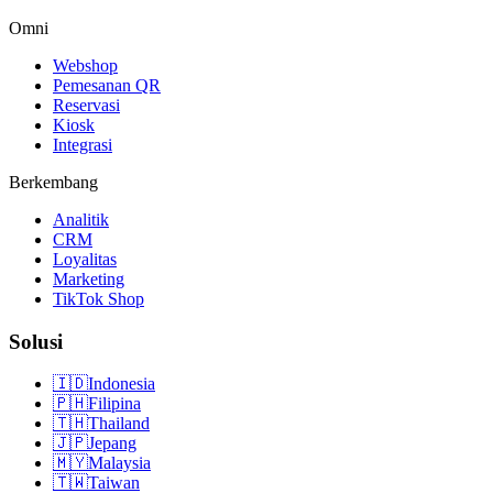
Omni
Webshop
Pemesanan QR
Reservasi
Kiosk
Integrasi
Berkembang
Analitik
CRM
Loyalitas
Marketing
TikTok Shop
Solusi
🇮🇩
Indonesia
🇵🇭
Filipina
🇹🇭
Thailand
🇯🇵
Jepang
🇲🇾
Malaysia
🇹🇼
Taiwan