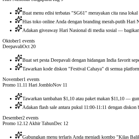
Buat menu edisi terbatas "SG61" merayakan cita rasa lokal
Hias toko online Anda dengan branding merah-putih Hari Na
Adakan giveaway Hari Nasional di media sosial — bagikan
Oktober
1
events
Deepavali
Oct 20
Buat set pesta Deepavali dengan hidangan India favorit sepe
Tawarkan kode diskon "Festival Cahaya" di semua platfor
November
1
events
Promo 11.11 Hari Jomblo
Nov 11
Tawarkan tambahan $1,10 atau paket makan $11,10 — gunak
Adakan flash sale antara pukul 11:00-11:11 dengan diskon 
Desember
2
events
Promo 12.12 Akhir Tahun
Dec 12
Gabungkan menu terlaris Anda menjadi kombo "Kilas Bal