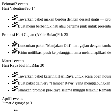
Februari
2
events
Hari Valentine
Feb 14
Tawarkan paket makan berdua dengan dessert gratis — pro
Buat menu berbentuk hati atau bertema pink untuk present
Promosi Hari Gajian (Akhir Bulan)
Feb 25
Luncurkan paket "Manjakan Diri" hari gajian dengan tamb
Kirim notifikasi push ke pelanggan lama melalui aplikasi d
Maret
1
events
Hari Raya Idul Fitri
Mar 30
Tawarkan paket katering Hari Raya untuk acara open house 
Buat paket delivery "Hamper Raya" yang menggabungkan hi
Jalankan promosi pra-Raya selama minggu terakhir Ramad
April
1
events
Jumat Agung
Apr 3