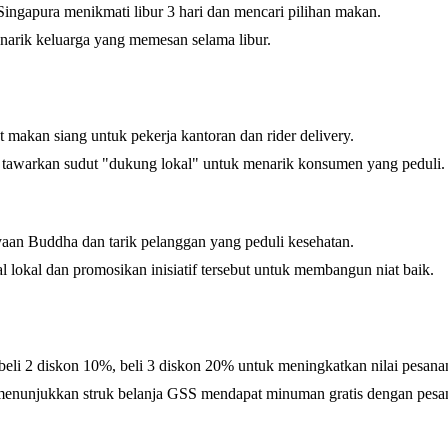
gapura menikmati libur 3 hari dan mencari pilihan makan.
enarik keluarga yang memesan selama libur.
 makan siang untuk pekerja kantoran dan rider delivery.
n tawarkan sudut "dukung lokal" untuk menarik konsumen yang peduli.
yaan Buddha dan tarik pelanggan yang peduli kesehatan.
 lokal dan promosikan inisiatif tersebut untuk membangun niat baik.
li 2 diskon 10%, beli 3 diskon 20% untuk meningkatkan nilai pesana
g menunjukkan struk belanja GSS mendapat minuman gratis dengan pesa