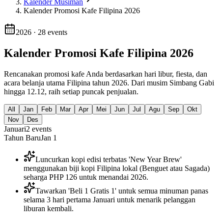
Kalender Musiman
Kalender Promosi Kafe Filipina 2026
2026
·
28
events
Kalender Promosi Kafe Filipina 2026
Rencanakan promosi kafe Anda berdasarkan hari libur, fiesta, dan
acara belanja utama Filipina tahun 2026. Dari musim Simbang Gabi
hingga 12.12, raih setiap puncak penjualan.
All
Jan
Feb
Mar
Apr
Mei
Jun
Jul
Agu
Sep
Okt
Nov
Des
Januari
2
events
Tahun Baru
Jan 1
Luncurkan kopi edisi terbatas 'New Year Brew'
menggunakan biji kopi Filipina lokal (Benguet atau Sagada)
seharga PHP 126 untuk menandai 2026.
Tawarkan 'Beli 1 Gratis 1' untuk semua minuman panas
selama 3 hari pertama Januari untuk menarik pelanggan
liburan kembali.