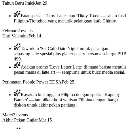
Tahun Baru Imlek
Jan 29
Buat spesial 'Tikoy Latte' atau 'Tikoy Toast' — sajian fusil
Filipino-Tionghoa yang menarik pelanggan kafe Chinoy.
Februari
2
events
Hari Valentine
Feb 14
Tawarkan 'Set Cafe Date Night' untuk pasangan —
sepasang latte spesial plus platter pastry bersama seharga PHP
499.
Adakan promo 'Love Letter Latte' di mana barista menulis
pesan manis di latte art — sempurna untuk buzz media sosial.
Peringatan People Power EDSA
Feb 25
Rayakan kebanggaan Filipina dengan spesial 'Kapeng
Barako' — tampilkan kopi warisan Filipina dengan harga
diskon untuk akhir pekan panjang.
Maret
2
events
Akhir Pekan Gajian
Mar 15