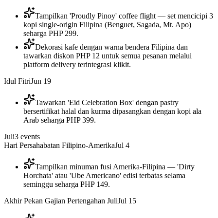
Tampilkan 'Proudly Pinoy' coffee flight — set mencicipi 3
kopi single-origin Filipina (Benguet, Sagada, Mt. Apo)
seharga PHP 299.
Dekorasi kafe dengan warna bendera Filipina dan
tawarkan diskon PHP 12 untuk semua pesanan melalui
platform delivery terintegrasi klikit.
Idul Fitri
Jun 19
Tawarkan 'Eid Celebration Box' dengan pastry
bersertifikat halal dan kurma dipasangkan dengan kopi ala
Arab seharga PHP 399.
Juli
3
events
Hari Persahabatan Filipino-Amerika
Jul 4
Tampilkan minuman fusi Amerika-Filipina — 'Dirty
Horchata' atau 'Ube Americano' edisi terbatas selama
seminggu seharga PHP 149.
Akhir Pekan Gajian Pertengahan Juli
Jul 15