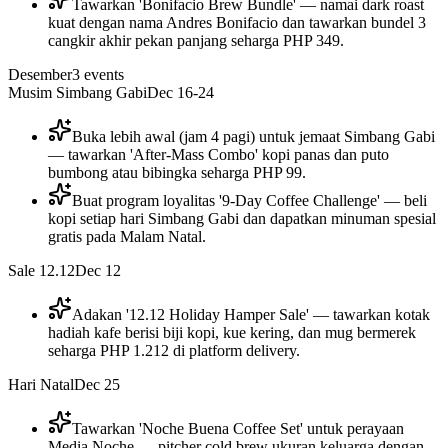
Tawarkan 'Bonifacio Brew Bundle' — namai dark roast
kuat dengan nama Andres Bonifacio dan tawarkan bundel 3
cangkir akhir pekan panjang seharga PHP 349.
Desember
3
events
Musim Simbang Gabi
Dec 16-24
Buka lebih awal (jam 4 pagi) untuk jemaat Simbang Gabi
— tawarkan 'After-Mass Combo' kopi panas dan puto
bumbong atau bibingka seharga PHP 99.
Buat program loyalitas '9-Day Coffee Challenge' — beli
kopi setiap hari Simbang Gabi dan dapatkan minuman spesial
gratis pada Malam Natal.
Sale 12.12
Dec 12
Adakan '12.12 Holiday Hamper Sale' — tawarkan kotak
hadiah kafe berisi biji kopi, kue kering, dan mug bermerek
seharga PHP 1.212 di platform delivery.
Hari Natal
Dec 25
Tawarkan 'Noche Buena Coffee Set' untuk perayaan
Media Noche — pitcher cold brew ukuran keluarga dengan