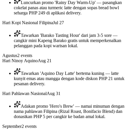
Luncurkan promo 'Rainy Day Warm-Up' — pasangkan
cokelat panas atau turmeric latte dengan sopas bread bowl
seharga PHP 249 di aplikasi delivery.
Hari Kopi Nasional Filipina
Jul 27
Tawarkan 'Barako Tasting Hour' dari jam 3-5 sore —
cangkir mini Kapeng Barako gratis untuk memperkenalkan
pelanggan pada kopi warisan lokal.
Agustus
2
events
Hari Ninoy Aquino
Aug 21
Tawarkan 'Aquino Day Latte' bertema kuning — latte
kunyit emas atau mangga dengan kode diskon PHP 21 untuk
pesanan delivery.
Hari Pahlawan Nasional
Aug 31
Adakan promo 'Hero's Brew' — namai minuman dengan
nama pahlawan Filipina (Rizal Roast, Bonifacio Blend) dan
donasikan PHP 5 per cangkir ke badan amal lokal.
September
2
events