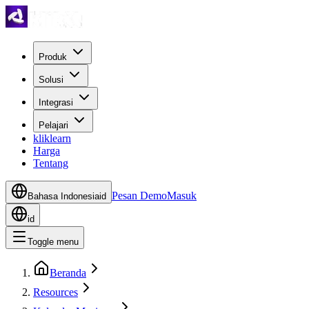
Produk
Solusi
Integrasi
Pelajari
kliklearn
Harga
Tentang
Pesan Demo
Masuk
Bahasa Indonesia
id
id
Toggle menu
Beranda
Resources