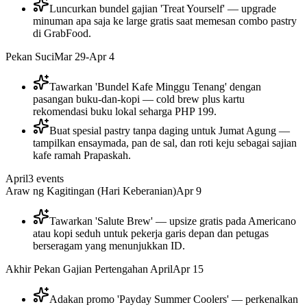
Luncurkan bundel gajian 'Treat Yourself' — upgrade
minuman apa saja ke large gratis saat memesan combo pastry
di GrabFood.
Pekan Suci
Mar 29-Apr 4
Tawarkan 'Bundel Kafe Minggu Tenang' dengan
pasangan buku-dan-kopi — cold brew plus kartu
rekomendasi buku lokal seharga PHP 199.
Buat spesial pastry tanpa daging untuk Jumat Agung —
tampilkan ensaymada, pan de sal, dan roti keju sebagai sajian
kafe ramah Prapaskah.
April
3
events
Araw ng Kagitingan (Hari Keberanian)
Apr 9
Tawarkan 'Salute Brew' — upsize gratis pada Americano
atau kopi seduh untuk pekerja garis depan dan petugas
berseragam yang menunjukkan ID.
Akhir Pekan Gajian Pertengahan April
Apr 15
Adakan promo 'Payday Summer Coolers' — perkenalkan