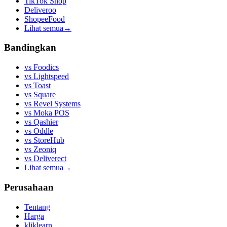
TikTok Shop
Deliveroo
ShopeeFood
Lihat semua
→
Bandingkan
vs
Foodics
vs
Lightspeed
vs
Toast
vs
Square
vs
Revel Systems
vs
Moka POS
vs
Qashier
vs
Oddle
vs
StoreHub
vs
Zeoniq
vs
Deliverect
Lihat semua
→
Perusahaan
Tentang
Harga
kliklearn