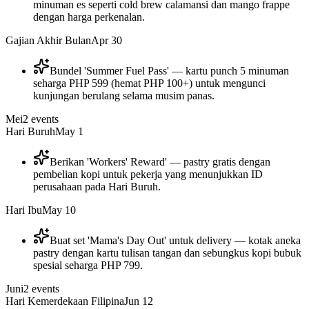
minuman es seperti cold brew calamansi dan mango frappe
dengan harga perkenalan.
Gajian Akhir Bulan
Apr 30
Bundel 'Summer Fuel Pass' — kartu punch 5 minuman
seharga PHP 599 (hemat PHP 100+) untuk mengunci
kunjungan berulang selama musim panas.
Mei
2
events
Hari Buruh
May 1
Berikan 'Workers' Reward' — pastry gratis dengan
pembelian kopi untuk pekerja yang menunjukkan ID
perusahaan pada Hari Buruh.
Hari Ibu
May 10
Buat set 'Mama's Day Out' untuk delivery — kotak aneka
pastry dengan kartu tulisan tangan dan sebungkus kopi bubuk
spesial seharga PHP 799.
Juni
2
events
Hari Kemerdekaan Filipina
Jun 12