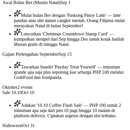
Awal Bulan Ber (Musim Natal)
Sep 1
Mulai bulan Ber dengan 'Paskong Pinoy Latte' — latte
pandan atau ube dalam cangkir meriah. Orang Filipina mulai
merayakan Natal di bulan September!
Luncurkan 'Christmas Countdown Stamp Card' —
kumpulkan stempel dari Sep hingga Des untuk kotak hadiah
liburan gratis di minggu Natal.
Gajian Pertengahan September
Sep 15
Tawarkan bundel 'Payday Treat Yourself' — minuman
grande apa saja plus sepotong kue seharga PHP 249 melalui
GrabFood dan foodpanda.
Oktober
2
events
Sale 10.10
Oct 10
Adakan '10.10 Coffee Flash Sale' — PHP 100 untuk 2
minuman apa saja dari jam 10 pagi hingga 10 malam di
platform delivery. Ciptakan urgensi dengan slot terbatas.
Halloween
Oct 31