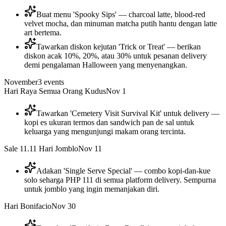
Buat menu 'Spooky Sips' — charcoal latte, blood-red
velvet mocha, dan minuman matcha putih hantu dengan latte
art bertema.
Tawarkan diskon kejutan 'Trick or Treat' — berikan
diskon acak 10%, 20%, atau 30% untuk pesanan delivery
demi pengalaman Halloween yang menyenangkan.
November
3
events
Hari Raya Semua Orang Kudus
Nov 1
Tawarkan 'Cemetery Visit Survival Kit' untuk delivery —
kopi es ukuran termos dan sandwich pan de sal untuk
keluarga yang mengunjungi makam orang tercinta.
Sale 11.11 Hari Jomblo
Nov 11
Adakan 'Single Serve Special' — combo kopi-dan-kue
solo seharga PHP 111 di semua platform delivery. Sempurna
untuk jomblo yang ingin memanjakan diri.
Hari Bonifacio
Nov 30