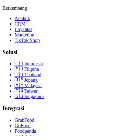
Berkembang
Analitik
CRM
Loyalitas
Marketing
TikTok Shop
Solusi
🇮🇩
Indonesia
🇵🇭
Filipina
🇹🇭
Thailand
🇯🇵
Jepang
🇲🇾
Malaysia
🇹🇼
Taiwan
🇸🇬
Singapura
Integrasi
GrabFood
GoFood
Foodpanda