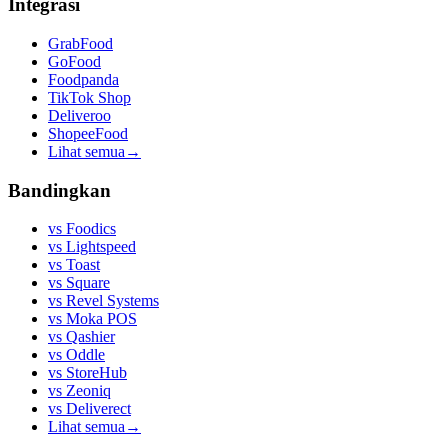
Integrasi
GrabFood
GoFood
Foodpanda
TikTok Shop
Deliveroo
ShopeeFood
Lihat semua
→
Bandingkan
vs
Foodics
vs
Lightspeed
vs
Toast
vs
Square
vs
Revel Systems
vs
Moka POS
vs
Qashier
vs
Oddle
vs
StoreHub
vs
Zeoniq
vs
Deliverect
Lihat semua
→