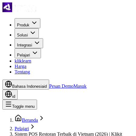
Produk
Solusi
Integrasi
Pelajari
kliklearn
Harga
Tentang
Pesan Demo
Masuk
Bahasa Indonesia
id
id
Toggle menu
Beranda
Pelajari
Sistem POS Restoran Terbaik di Vietnam (2026) | Klikit