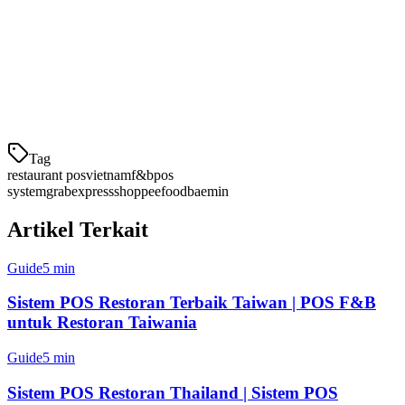
GrabExpress
— Bagian dari ekosistem Grab, cakupan
terluas
ShopeeFood
— Sebelumnya Baemin, kuat di kota-kota
besar
Gojek
— Kehadiran yang tumbuh, harga kompetitif
Sistem POS Anda harus terintegrasi dengan ketiga untuk mem
Tag
restaurant pos
vietnam
f&b
pos
system
grabexpress
shoppeefood
baemin
Artikel Terkait
Guide
5 min
Sistem POS Restoran Terbaik Taiwan | POS F&B
untuk Restoran Taiwania
Guide
5 min
Sistem POS Restoran Thailand | Sistem POS