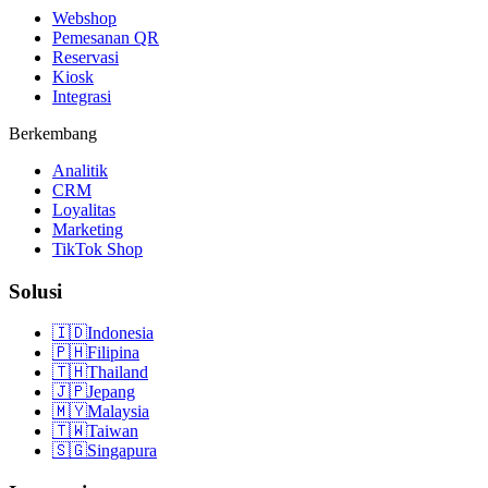
Webshop
Pemesanan QR
Reservasi
Kiosk
Integrasi
Berkembang
Analitik
CRM
Loyalitas
Marketing
TikTok Shop
Solusi
🇮🇩
Indonesia
🇵🇭
Filipina
🇹🇭
Thailand
🇯🇵
Jepang
🇲🇾
Malaysia
🇹🇼
Taiwan
🇸🇬
Singapura