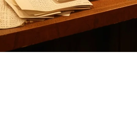
an Asia-Pasifik
logi restoran Amerika, namun banyak operator Asia-Pasifik (APAC) yang
da ketahui.
hui
 APAC tertentu, namun kehadiran mereka di APAC tetap terbatas. Berik