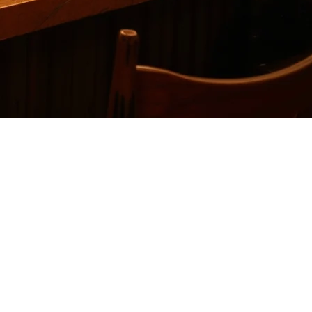
 mencari alternatif yang lebih melayani pasar lokal mereka. Jika
ut perbandingannya untuk restoran yang beroperasi di Asia Tenggara