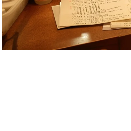
Alternatif Toast POS untuk Restor
Toast yang berbasis di AS telah menciptakan gebrakan di ranah tekno
Anda mengevaluasi Toast vs solusi asli APAC, berikut yang perlu An
Toast di APAC: Apa yang Perlu Anda Keta
Toast telah berkembang melampaui AS ke Inggris, Kanada, dan pasar
dan Jepang: