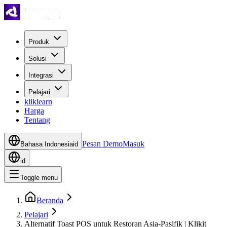
Produk
Solusi
Integrasi
Pelajari
kliklearn
Harga
Tentang
Pesan Demo
Masuk
Bahasa Indonesia
id
id
Toggle menu
Beranda
Pelajari
Alternatif Toast POS untuk Restoran Asia-Pasifik | Klikit