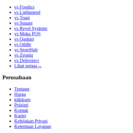
vs
Foodics
vs
Lightspeed
vs
Toast
vs
Square
vs
Revel Systems
vs
Moka POS
vs
Qashier
vs
Oddle
vs
StoreHub
vs
Zeoniq
vs
Deliverect
Lihat semua
→
Perusahaan
Tentang
Harga
kliklearn
Pelajari
Kontak
Karier
Kebijakan Privasi
Ketentuan Layanan