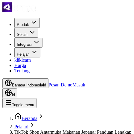
Produk
Solusi
Integrasi
Pelajari
kliklearn
Harga
Tentang
Pesan Demo
Masuk
Bahasa Indonesia
id
id
Toggle menu
Beranda
Pelajari
TikTok Shop Antarmuka Makanan Jepang: Panduan Lengkap