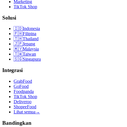
Marketing
TikTok Shop
Solusi
🇮🇩
Indonesia
🇵🇭
Filipina
🇹🇭
Thailand
🇯🇵
Jepang
🇲🇾
Malaysia
🇹🇼
Taiwan
🇸🇬
Singapura
Integrasi
GrabFood
GoFood
Foodpanda
TikTok Shop
Deliveroo
ShopeeFood
Lihat semua
→
Bandingkan