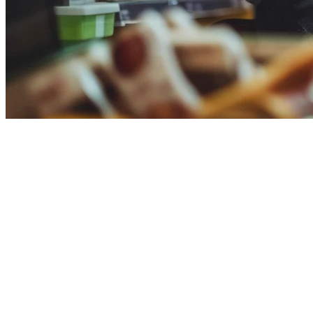
Alternatif Square POS untuk Asia
Square POS telah menjadi populer di antara usaha kecil global, teta
Amerika Serikat dari Square menciptakan tantangan signifikan bagi r
Mengapa Square POS Gagal di Asia
Banyak restoran Asia yang mencoba Square POS melaporkan tantangan
Tidak ada integrasi GrabFood, Gojek, atau Foodpanda