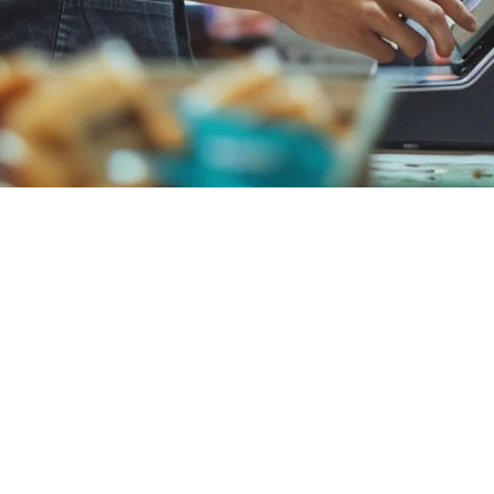
: Pilihan Terbaik untuk Restoran
pi untuk restoran di Asia, menemukan alternatif Square POS yang sebena
estoran Asia yang memerlukan integrasi pembayaran lokal, koneksi pla
 krusial ini:
- Platform pengiriman ini adalah tulang punggung pengiriman makanan 