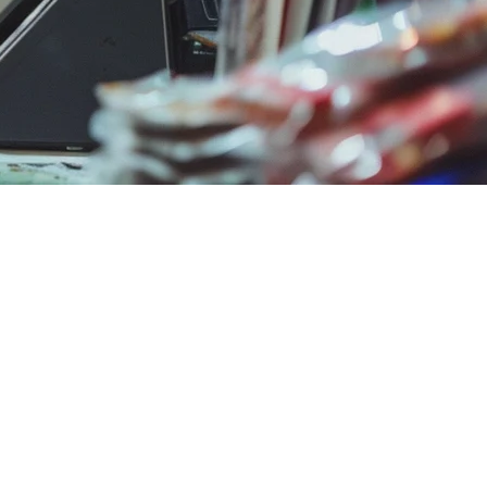
rnya berfungsi dalam konteks lokal sangat penting. Pendekatan
tform pengiriman, dan dukungan regional.
Asia, dan Square tidak memiliki koneksi asli