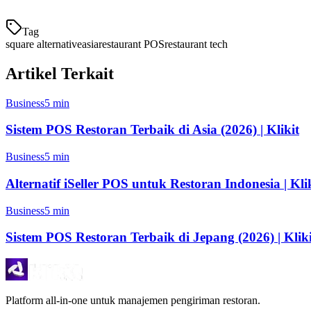
Tag
square alternative
asia
restaurant POS
restaurant tech
Artikel Terkait
Business
5 min
Sistem POS Restoran Terbaik di Asia (2026) | Klikit
Business
5 min
Alternatif iSeller POS untuk Restoran Indonesia | Kli
Business
5 min
Sistem POS Restoran Terbaik di Jepang (2026) | Kliki
Platform all-in-one untuk manajemen pengiriman restoran.