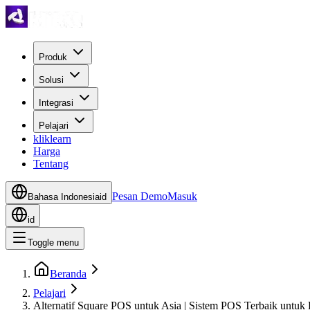
Produk
Solusi
Integrasi
Pelajari
kliklearn
Harga
Tentang
Pesan Demo
Masuk
Bahasa Indonesia
id
id
Toggle menu
Beranda
Pelajari
Alternatif Square POS untuk Asia | Sistem POS Terbaik untuk 