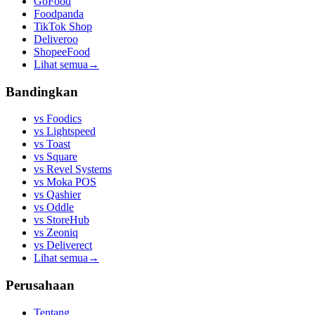
GoFood
Foodpanda
TikTok Shop
Deliveroo
ShopeeFood
Lihat semua
→
Bandingkan
vs
Foodics
vs
Lightspeed
vs
Toast
vs
Square
vs
Revel Systems
vs
Moka POS
vs
Qashier
vs
Oddle
vs
StoreHub
vs
Zeoniq
vs
Deliverect
Lihat semua
→
Perusahaan
Tentang