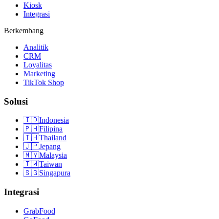
Kiosk
Integrasi
Berkembang
Analitik
CRM
Loyalitas
Marketing
TikTok Shop
Solusi
🇮🇩
Indonesia
🇵🇭
Filipina
🇹🇭
Thailand
🇯🇵
Jepang
🇲🇾
Malaysia
🇹🇼
Taiwan
🇸🇬
Singapura
Integrasi
GrabFood