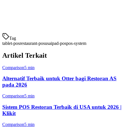
Square Online diikutsertakan
Pelacakan inventaris
Manajemen karyawan
Harga: $60/bulan +
Tag
tablet-pos
restaurant-pos
usa
ipad-pos
pos-system
Artikel Terkait
Comparison
5 min
Alternatif Terbaik untuk Otter bagi Restoran AS
pada 2026
Comparison
5 min
Sistem POS Restoran Terbaik di USA untuk 2026 |
Klikit
Comparison
5 min