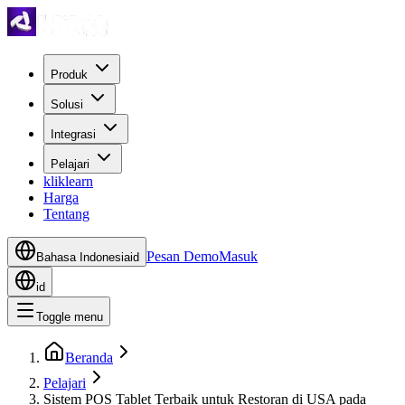
Produk
Solusi
Integrasi
Pelajari
kliklearn
Harga
Tentang
Pesan Demo
Masuk
Bahasa Indonesia
id
id
Toggle menu
Beranda
Pelajari
Sistem POS Tablet Terbaik untuk Restoran di USA pada