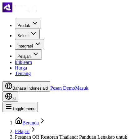
Produk
Solusi
Integrasi
Pelajari
kliklearn
Harga
Tentang
Pesan Demo
Masuk
Bahasa Indonesia
id
id
Toggle menu
Beranda
Pelajari
Pesanan QR Restoran Thailand: Panduan Lengkap untuk