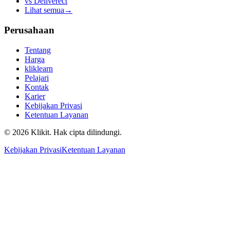
vs
Deliverect
Lihat semua
→
Perusahaan
Tentang
Harga
kliklearn
Pelajari
Kontak
Karier
Kebijakan Privasi
Ketentuan Layanan
© 2026 Klikit. Hak cipta dilindungi.
Kebijakan Privasi
Ketentuan Layanan