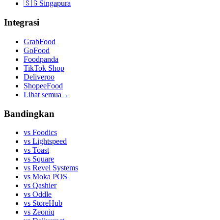
🇸🇬
Singapura
Integrasi
GrabFood
GoFood
Foodpanda
TikTok Shop
Deliveroo
ShopeeFood
Lihat semua
→
Bandingkan
vs
Foodics
vs
Lightspeed
vs
Toast
vs
Square
vs
Revel Systems
vs
Moka POS
vs
Qashier
vs
Oddle
vs
StoreHub
vs
Zeoniq