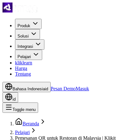
Produk
Solusi
Integrasi
Pelajari
kliklearn
Harga
Tentang
Pesan Demo
Masuk
Bahasa Indonesia
id
id
Toggle menu
Beranda
Pelajari
Pemesanan QR untuk Restoran di Malaysia | Klikit