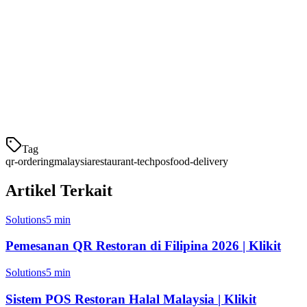
Integrasi
Restoran
POS,
Kode QR
RM 99-
layanan
analitik,
Klikit
199/bulan
penuh
manajemen
menu
Pembayaran
Biaya
Touch 'n
Layanan
+
transaksi
Go eWallet
cepat, kafe
pemesanan
1,5%
Tag
qr-ordering
malaysia
restaurant-tech
pos
food-delivery
Artikel Terkait
Solutions
5 min
Pemesanan QR Restoran di Filipina 2026 | Klikit
Solutions
5 min
Sistem POS Restoran Halal Malaysia | Klikit