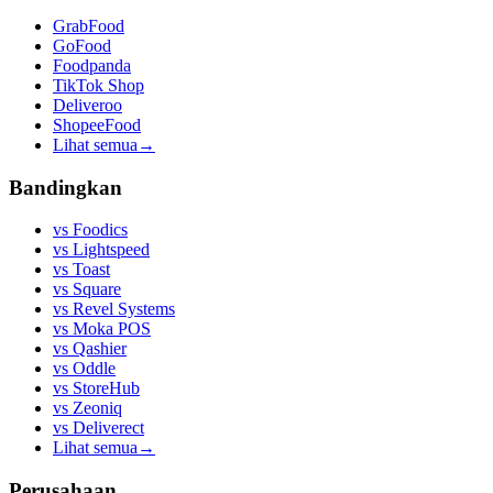
GrabFood
GoFood
Foodpanda
TikTok Shop
Deliveroo
ShopeeFood
Lihat semua
→
Bandingkan
vs
Foodics
vs
Lightspeed
vs
Toast
vs
Square
vs
Revel Systems
vs
Moka POS
vs
Qashier
vs
Oddle
vs
StoreHub
vs
Zeoniq
vs
Deliverect
Lihat semua
→
Perusahaan