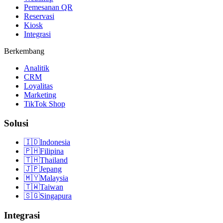
Pemesanan QR
Reservasi
Kiosk
Integrasi
Berkembang
Analitik
CRM
Loyalitas
Marketing
TikTok Shop
Solusi
🇮🇩
Indonesia
🇵🇭
Filipina
🇹🇭
Thailand
🇯🇵
Jepang
🇲🇾
Malaysia
🇹🇼
Taiwan
🇸🇬
Singapura
Integrasi