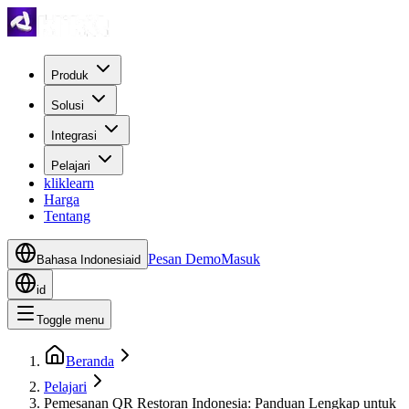
Produk
Solusi
Integrasi
Pelajari
kliklearn
Harga
Tentang
Pesan Demo
Masuk
Bahasa Indonesia
id
id
Toggle menu
Beranda
Pelajari
Pemesanan QR Restoran Indonesia: Panduan Lengkap untuk