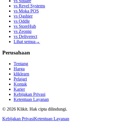
vs
Square
vs
Revel Systems
vs
Moka POS
vs
Qashier
vs
Oddle
vs
StoreHub
vs
Zeoniq
vs
Deliverect
Lihat semua
→
Perusahaan
Tentang
Harga
kliklearn
Pelajari
Kontak
Karier
Kebijakan Privasi
Ketentuan Layanan
© 2026 Klikit. Hak cipta dilindungi.
Kebijakan Privasi
Ketentuan Layanan