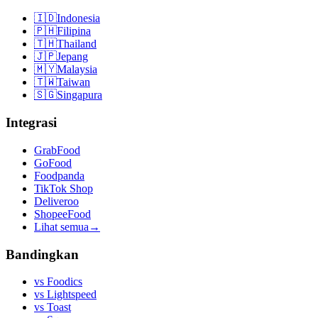
🇮🇩
Indonesia
🇵🇭
Filipina
🇹🇭
Thailand
🇯🇵
Jepang
🇲🇾
Malaysia
🇹🇼
Taiwan
🇸🇬
Singapura
Integrasi
GrabFood
GoFood
Foodpanda
TikTok Shop
Deliveroo
ShopeeFood
Lihat semua
→
Bandingkan
vs
Foodics
vs
Lightspeed
vs
Toast