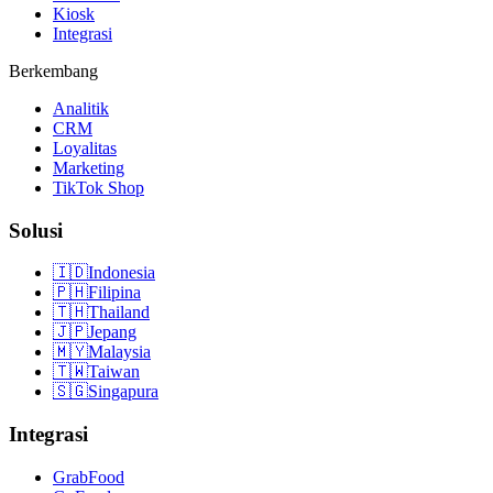
Kiosk
Integrasi
Berkembang
Analitik
CRM
Loyalitas
Marketing
TikTok Shop
Solusi
🇮🇩
Indonesia
🇵🇭
Filipina
🇹🇭
Thailand
🇯🇵
Jepang
🇲🇾
Malaysia
🇹🇼
Taiwan
🇸🇬
Singapura
Integrasi
GrabFood