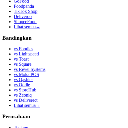
GoFood
Foodpanda
TikTok Shop
Deliveroo
ShopeeFood
Lihat semua
→
Bandingkan
vs
Foodics
vs
Lightspeed
vs
Toast
vs
Square
vs
Revel Systems
vs
Moka POS
vs
Qashier
vs
Oddle
vs
StoreHub
vs
Zeoniq
vs
Deliverect
Lihat semua
→
Perusahaan
Tentang