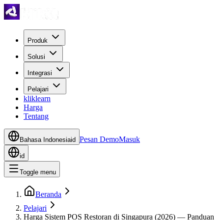
Produk
Solusi
Integrasi
Pelajari
kliklearn
Harga
Tentang
Pesan Demo
Masuk
Bahasa Indonesia
id
id
Toggle menu
Beranda
Pelajari
Harga Sistem POS Restoran di Singapura (2026) — Panduan