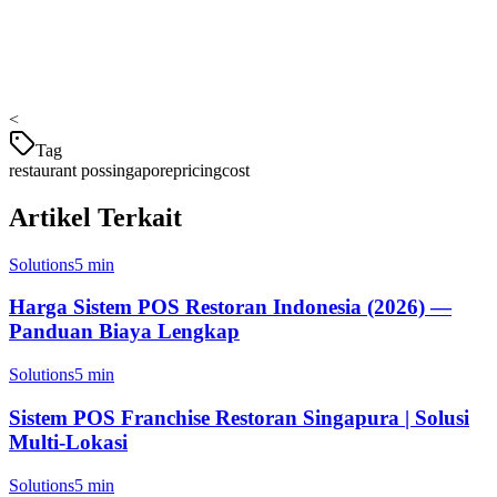
Klikit
Bisnis F&B Singapura semakin sering memilih Klikit karena:
<
Tag
restaurant pos
singapore
pricing
cost
Artikel Terkait
Solutions
5 min
Harga Sistem POS Restoran Indonesia (2026) —
Panduan Biaya Lengkap
Solutions
5 min
Sistem POS Franchise Restoran Singapura | Solusi
Multi-Lokasi
Solutions
5 min