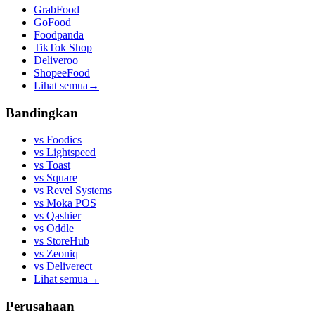
GrabFood
GoFood
Foodpanda
TikTok Shop
Deliveroo
ShopeeFood
Lihat semua
→
Bandingkan
vs
Foodics
vs
Lightspeed
vs
Toast
vs
Square
vs
Revel Systems
vs
Moka POS
vs
Qashier
vs
Oddle
vs
StoreHub
vs
Zeoniq
vs
Deliverect
Lihat semua
→
Perusahaan