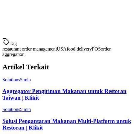
Fitur Utama untuk Restoran di AS
Fitur
Manfaat
Tag
restaurant order management
USA
food delivery
POS
order
aggregation
Artikel Terkait
Solutions
5 min
Aggregator Pengiriman Makanan untuk Restoran
Taiwan | Klikit
Solutions
5 min
Solusi Pengantaran Makanan Multi-Platform untuk
Restoran | Klikit