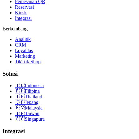
Pemesanan QR
Reservasi
Kiosk
Integrasi
Berkembang
Analitik
CRM
Loyalitas
Marketing
TikTok Shop
Solusi
🇮🇩
Indonesia
🇵🇭
Filipina
🇹🇭
Thailand
🇯🇵
Jepang
🇲🇾
Malaysia
🇹🇼
Taiwan
🇸🇬
Singapura
Integrasi