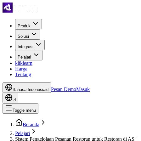
Produk
Solusi
Integrasi
Pelajari
kliklearn
Harga
Tentang
Pesan Demo
Masuk
Bahasa Indonesia
id
id
Toggle menu
Beranda
Pelajari
Sistem Pengelolaan Pesanan Restoran untuk Restoran di AS |