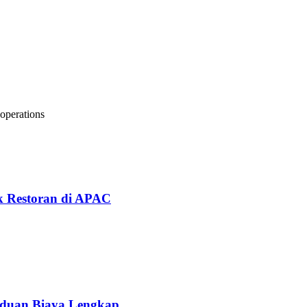
rus Anda perhatikan:
cara otomatis, tanpa memerlukan aksi staf. Tim Anda tidak harus meneka
 operations
k Restoran di APAC
nduan Biaya Lengkap