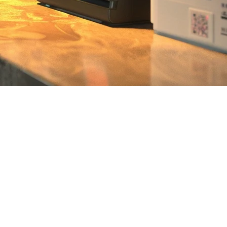
ra
nti bekerja. Pesanan aplikasi pengiriman berhenti masuk. Staf Anda
riasi drastis antara kota dan daerah pedesaan, dan bahkan restoran kota