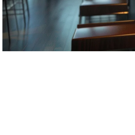
POS Meja Kerja Restoran Offline
Restoran Anda sibuk pada malam Jumat. Dapur berdengung, pesanan me
berdiri terkunci, tidak yakin apa yang harus dilakukan selanjutnya.
Untuk pemilik restoran di Filipina, Indonesia, Thailand, dan sepanjang
mengalami kegagalan selama badai, fluktuasi daya, atau beban jaringan
Solusi? Sistem POS restoran yang mampu berfungsi offline yang menja