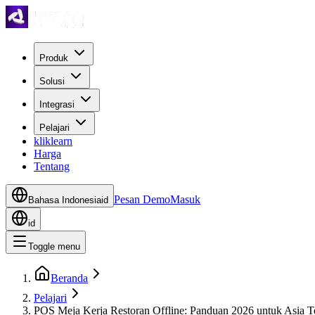
Produk
Solusi
Integrasi
Pelajari
kliklearn
Harga
Tentang
Pesan Demo
Masuk
Bahasa Indonesia
id
id
Toggle menu
Beranda
Pelajari
POS Meja Kerja Restoran Offline: Panduan 2026 untuk Asia T