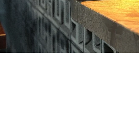
: Panduan 2026 untuk Asia Tengga
ngalir, dan kemudian terjadi—internet mati. Mesin kartu kredit berhe
 Asia Tenggara, skenario ini terlalu umum. Infrastruktur internet berva
 yang terlalu berat.
ga bisnis Anda berjalan tanpa peduli konektivitas.