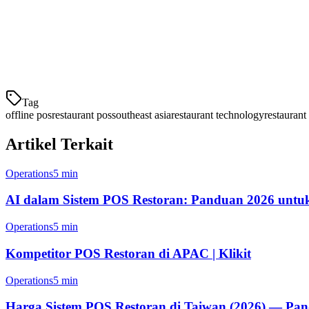
Tidak semua sistem POS offline dibuat sama. Berikut adalah yang ha
1. Transisi Offline ke Online yang Mulus
Sistem seharusnya dapat berpindah antara mode online dan offline se
Tag
offline pos
restaurant pos
southeast asia
restaurant technology
restaurant
Artikel Terkait
Operations
5 min
AI dalam Sistem POS Restoran: Panduan 2026 untu
Operations
5 min
Kompetitor POS Restoran di APAC | Klikit
Operations
5 min
Harga Sistem POS Restoran di Taiwan (2026) — Pa