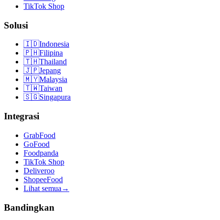
TikTok Shop
Solusi
🇮🇩
Indonesia
🇵🇭
Filipina
🇹🇭
Thailand
🇯🇵
Jepang
🇲🇾
Malaysia
🇹🇼
Taiwan
🇸🇬
Singapura
Integrasi
GrabFood
GoFood
Foodpanda
TikTok Shop
Deliveroo
ShopeeFood
Lihat semua
→
Bandingkan