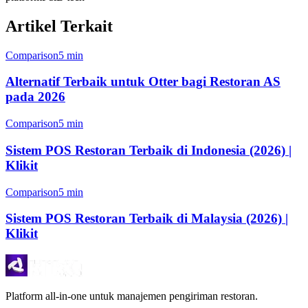
Artikel Terkait
Comparison
5 min
Alternatif Terbaik untuk Otter bagi Restoran AS
pada 2026
Comparison
5 min
Sistem POS Restoran Terbaik di Indonesia (2026) |
Klikit
Comparison
5 min
Sistem POS Restoran Terbaik di Malaysia (2026) |
Klikit
Platform all-in-one untuk manajemen pengiriman restoran.