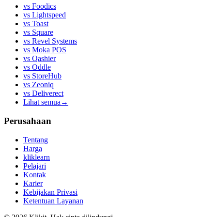
vs
Foodics
vs
Lightspeed
vs
Toast
vs
Square
vs
Revel Systems
vs
Moka POS
vs
Qashier
vs
Oddle
vs
StoreHub
vs
Zeoniq
vs
Deliverect
Lihat semua
→
Perusahaan
Tentang
Harga
kliklearn
Pelajari
Kontak
Karier
Kebijakan Privasi
Ketentuan Layanan