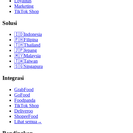
Loyalitas
Marketing
TikTok Shop
Solusi
🇮🇩
Indonesia
🇵🇭
Filipina
🇹🇭
Thailand
🇯🇵
Jepang
🇲🇾
Malaysia
🇹🇼
Taiwan
🇸🇬
Singapura
Integrasi
GrabFood
GoFood
Foodpanda
TikTok Shop
Deliveroo
ShopeeFood
Lihat semua
→