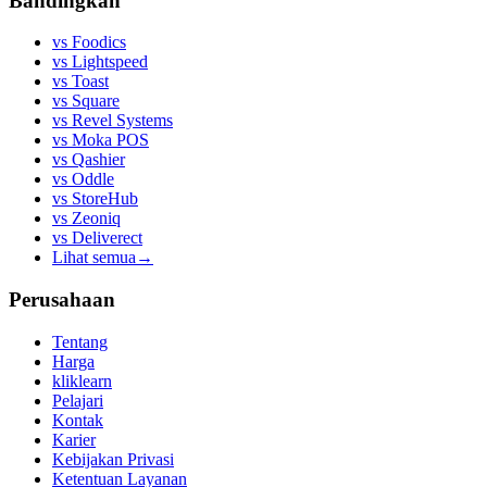
Bandingkan
vs
Foodics
vs
Lightspeed
vs
Toast
vs
Square
vs
Revel Systems
vs
Moka POS
vs
Qashier
vs
Oddle
vs
StoreHub
vs
Zeoniq
vs
Deliverect
Lihat semua
→
Perusahaan
Tentang
Harga
kliklearn
Pelajari
Kontak
Karier
Kebijakan Privasi
Ketentuan Layanan