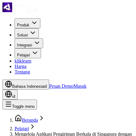
Produk
Solusi
Integrasi
Pelajari
kliklearn
Harga
Tentang
Pesan Demo
Masuk
Bahasa Indonesia
id
id
Toggle menu
Beranda
Pelajari
Mengelola Aplikasi Pengiriman Berkala di Singapura dengan