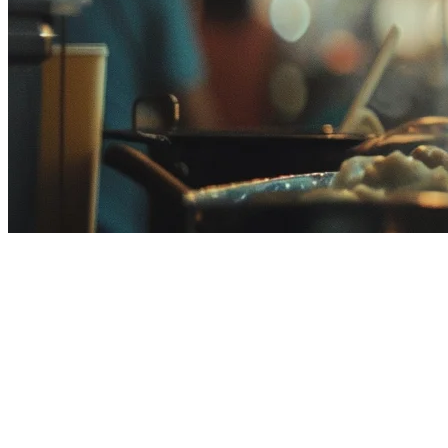
Alternatif Lightspeed POS untuk
Restoran Malaysia
Lightspeed POS, yang berasal dari Kanada, telah membuat
kemajuan signifikan dalam pasar Asia, tetapi untuk operator restoran
di Malaysia, platform ini seringkali menawarkan lebih banyak
tantangan daripada solusi. Dari integrasi agregat pengiriman lokal