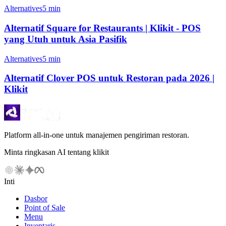
Alternatives
5 min
Alternatif Square for Restaurants | Klikit - POS
yang Utuh untuk Asia Pasifik
Alternatives
5 min
Alternatif Clover POS untuk Restoran pada 2026 |
Klikit
Platform all-in-one untuk manajemen pengiriman restoran.
Minta ringkasan AI tentang klikit
Inti
Dasbor
Point of Sale
Menu
Inventaris