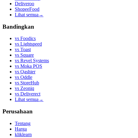
Deliveroo
ShopeeFood
Lihat semua
→
Bandingkan
vs
Foodics
vs
Lightspeed
vs
Toast
vs
Square
vs
Revel Systems
vs
Moka POS
vs
Qashier
vs
Oddle
vs
StoreHub
vs
Zeoniq
vs
Deliverect
Lihat semua
→
Perusahaan
Tentang
Harga
kliklearn