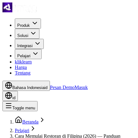
Produk
Solusi
Integrasi
Pelajari
kliklearn
Harga
Tentang
Pesan Demo
Masuk
Bahasa Indonesia
id
id
Toggle menu
Beranda
Pelajari
Cara Memulai Restoran di Filipina (2026) — Panduan