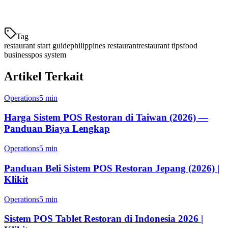
perumahan
Kompetisi
— Apa yang sudah ada
Tag
restaurant start guide
philippines restaurant
restaurant tips
food
business
pos system
Artikel Terkait
Operations
5 min
Harga Sistem POS Restoran di Taiwan (2026) —
Panduan Biaya Lengkap
Operations
5 min
Panduan Beli Sistem POS Restoran Jepang (2026) |
Klikit
Operations
5 min
Sistem POS Tablet Restoran di Indonesia 2026 |