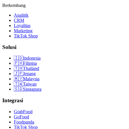
Berkembang
Analitik
CRM
Loyalitas
Marketing
TikTok Shop
Solusi
🇮🇩
Indonesia
🇵🇭
Filipina
🇹🇭
Thailand
🇯🇵
Jepang
🇲🇾
Malaysia
🇹🇼
Taiwan
🇸🇬
Singapura
Integrasi
GrabFood
GoFood
Foodpanda
TikTok Shop