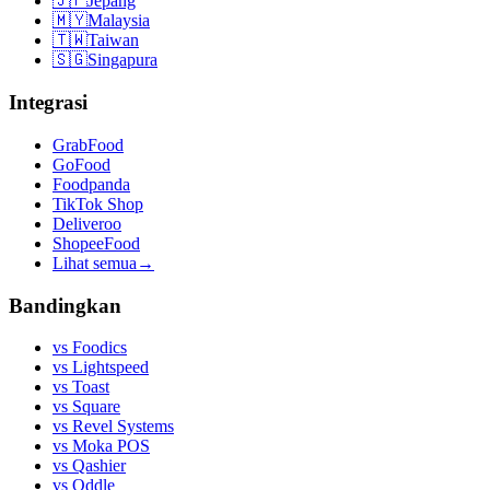
🇯🇵
Jepang
🇲🇾
Malaysia
🇹🇼
Taiwan
🇸🇬
Singapura
Integrasi
GrabFood
GoFood
Foodpanda
TikTok Shop
Deliveroo
ShopeeFood
Lihat semua
→
Bandingkan
vs
Foodics
vs
Lightspeed
vs
Toast
vs
Square
vs
Revel Systems
vs
Moka POS
vs
Qashier
vs
Oddle