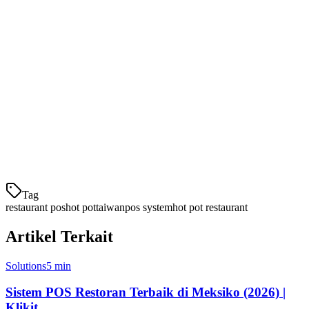
Laporan dasar
Proses pembayaran
Harga:
2,6% + NT$5 per transaksi
Tabel Perbandingan: Sistem POS Hot Pot
di Taiwan
Fitur
Klikit
iCHEF
Eats365
Square
Tag
restaurant pos
hot pot
taiwan
pos system
hot pot restaurant
Artikel Terkait
Solutions
5 min
Sistem POS Restoran Terbaik di Meksiko (2026) |
Klikit