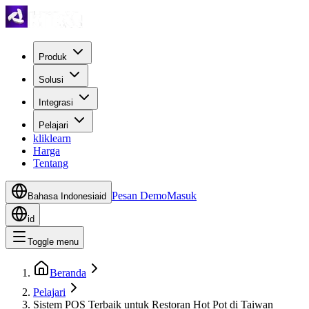
Produk
Solusi
Integrasi
Pelajari
kliklearn
Harga
Tentang
Pesan Demo
Masuk
Bahasa Indonesia
id
id
Toggle menu
Beranda
Pelajari
Sistem POS Terbaik untuk Restoran Hot Pot di Taiwan