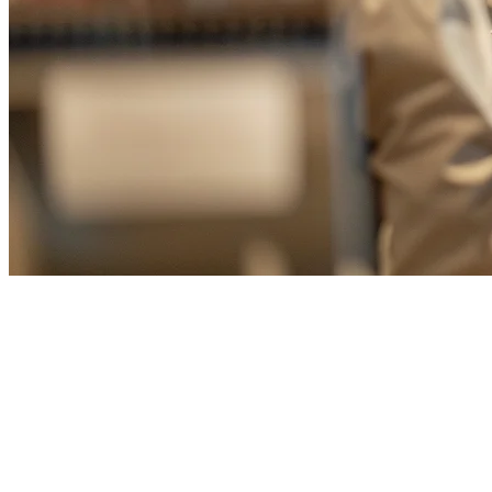
Sistem POS Terbaik untuk
Restoran Hot Pot di Taiwan
(2026)
Taiwan terkenal dengan budaya hot pot yang aktif, dengan restoran