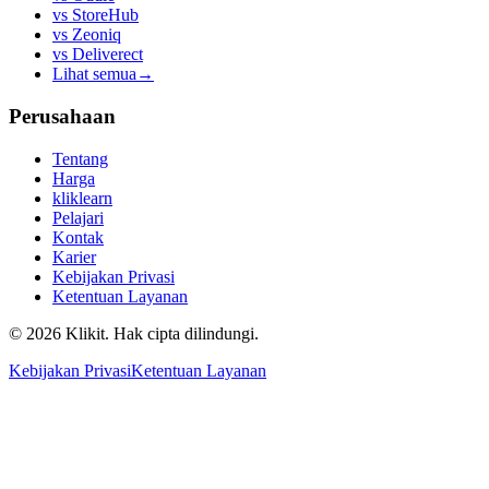
vs
StoreHub
vs
Zeoniq
vs
Deliverect
Lihat semua
→
Perusahaan
Tentang
Harga
kliklearn
Pelajari
Kontak
Karier
Kebijakan Privasi
Ketentuan Layanan
© 2026 Klikit. Hak cipta dilindungi.
Kebijakan Privasi
Ketentuan Layanan