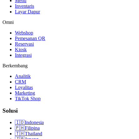
Menu
Inventaris
Layar Dapur
Omni
Webshop
Pemesanan QR
Reservasi
Kiosk
Integrasi
Berkembang
Analitik
CRM
Loyalitas
Marketing
TikTok Shop
Solusi
🇮🇩
Indonesia
🇵🇭
Filipina
🇹🇭
Thailand