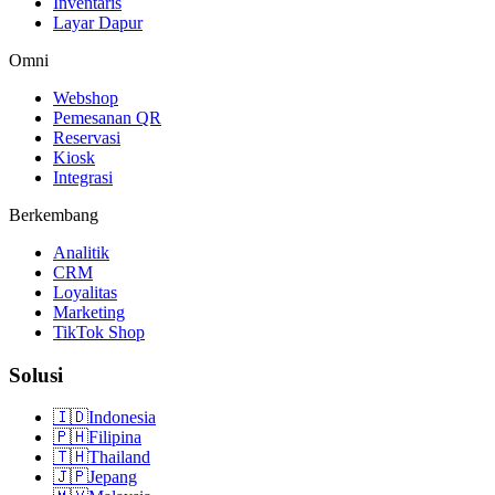
Inventaris
Layar Dapur
Omni
Webshop
Pemesanan QR
Reservasi
Kiosk
Integrasi
Berkembang
Analitik
CRM
Loyalitas
Marketing
TikTok Shop
Solusi
🇮🇩
Indonesia
🇵🇭
Filipina
🇹🇭
Thailand
🇯🇵
Jepang