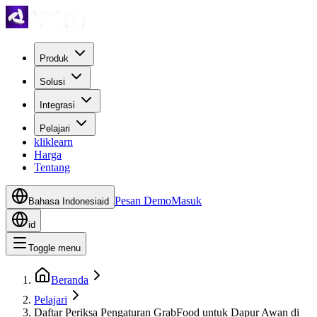
Produk
Solusi
Integrasi
Pelajari
kliklearn
Harga
Tentang
Pesan Demo
Masuk
Bahasa Indonesia
id
id
Toggle menu
Beranda
Pelajari
Daftar Periksa Pengaturan GrabFood untuk Dapur Awan di