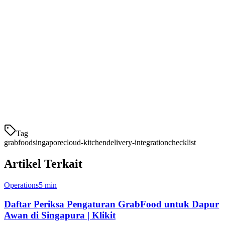
GrabFood?
Klikit secara otomatis mengagregat pesanan dari GrabFood, Gojek,
dan Foodpanda ke satu tablet. Tidak perlu lagi beralih antar aplikasi
- setiap pesanan langsung mengalir ke tampilan dapur Anda.
Siap untuk memulai?
Pelajari bagaimana Klikit membantu dapur awan mengelola
beberapa platform pengiriman di /en/solutions/cloud-kitchen/.
Tag
grabfood
singapore
cloud-kitchen
delivery-integration
checklist
Artikel Terkait
Operations
5 min
Daftar Periksa Pengaturan GrabFood untuk Dapur
Awan di Singapura | Klikit