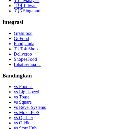
🇲🇾
Malaysia
🇹🇼
Taiwan
🇸🇬
Singapura
Integrasi
GrabFood
GoFood
Foodpanda
TikTok Shop
Deliveroo
ShopeeFood
Lihat semua
→
Bandingkan
vs
Foodics
vs
Lightspeed
vs
Toast
vs
Square
vs
Revel Systems
vs
Moka POS
vs
Qashier
vs
Oddle
vs
StoreHub