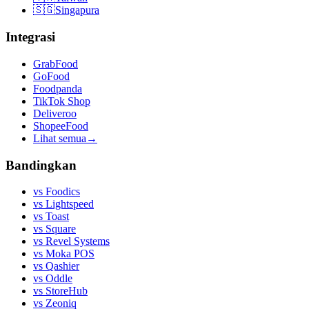
🇸🇬
Singapura
Integrasi
GrabFood
GoFood
Foodpanda
TikTok Shop
Deliveroo
ShopeeFood
Lihat semua
→
Bandingkan
vs
Foodics
vs
Lightspeed
vs
Toast
vs
Square
vs
Revel Systems
vs
Moka POS
vs
Qashier
vs
Oddle
vs
StoreHub
vs
Zeoniq