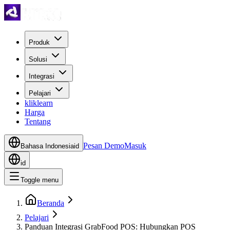
Produk
Solusi
Integrasi
Pelajari
kliklearn
Harga
Tentang
Pesan Demo
Masuk
Bahasa Indonesia
id
id
Toggle menu
Beranda
Pelajari
Panduan Integrasi GrabFood POS: Hubungkan POS