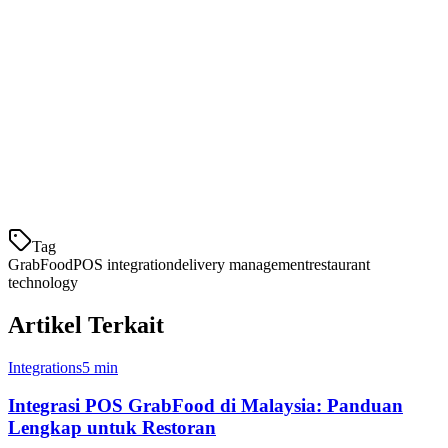
jemput, membantu Anda membuat keputusan berbasis data tentang
harga menu, jam puncak, dan alokasi sumber daya.
Cara Mengintegrasikan GrabFood
dengan POS Anda
Proses integrasi biasanya melibatkan langkah-langkah ini:
Pilih POS yang kompatibel:
Tag
GrabFood
POS integration
delivery management
restaurant
technology
Artikel Terkait
Integrations
5 min
Integrasi POS GrabFood di Malaysia: Panduan
Lengkap untuk Restoran