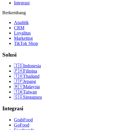
Integrasi
Berkembang
Analitik
CRM
Loyalitas
Marketing
TikTok Shop
Solusi
🇮🇩
Indonesia
🇵🇭
Filipina
🇹🇭
Thailand
🇯🇵
Jepang
🇲🇾
Malaysia
🇹🇼
Taiwan
🇸🇬
Singapura
Integrasi
GrabFood
GoFood