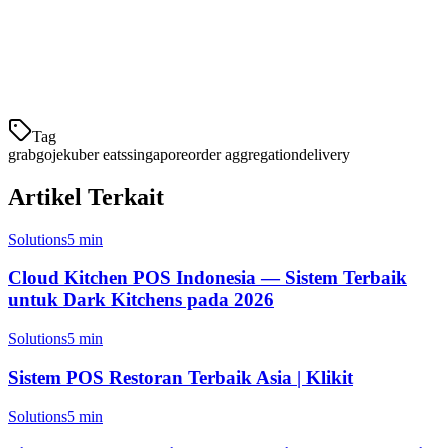
Klikit terintegrasi dengan Grab, Gojek, dan Uber Eats untuk
menarik semua pesanan Anda ke satu tempat. Berikut apa yang
Anda dapatkan:
Sinkronisasi waktu ny
Tag
grab
gojek
uber eats
singapore
order aggregation
delivery
Artikel Terkait
Solutions
5 min
Cloud Kitchen POS Indonesia — Sistem Terbaik
untuk Dark Kitchens pada 2026
Solutions
5 min
Sistem POS Restoran Terbaik Asia | Klikit
Solutions
5 min