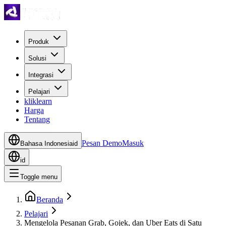
Produk
Solusi
Integrasi
Pelajari
kliklearn
Harga
Tentang
Pesan Demo
Masuk
Bahasa Indonesia
id
id
Toggle menu
Beranda
Pelajari
Mengelola Pesanan Grab, Gojek, dan Uber Eats di Satu