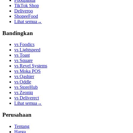
Foodpanda
TikTok Shop
Deliveroo
ShopeeFood
Lihat semua
→
Bandingkan
vs
Foodics
vs
Lightspeed
vs
Toast
vs
Square
vs
Revel Systems
vs
Moka POS
vs
Qashier
vs
Oddle
vs
StoreHub
vs
Zeoniq
vs
Deliverect
Lihat semua
→
Perusahaan
Tentang
Harga