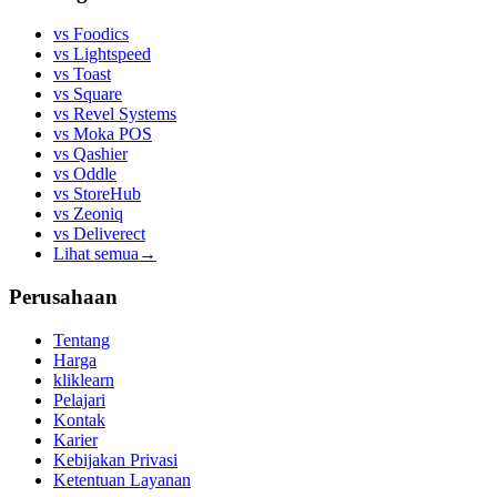
vs
Foodics
vs
Lightspeed
vs
Toast
vs
Square
vs
Revel Systems
vs
Moka POS
vs
Qashier
vs
Oddle
vs
StoreHub
vs
Zeoniq
vs
Deliverect
Lihat semua
→
Perusahaan
Tentang
Harga
kliklearn
Pelajari
Kontak
Karier
Kebijakan Privasi
Ketentuan Layanan