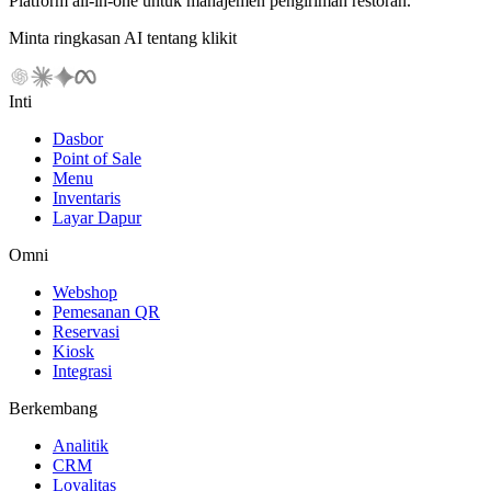
Platform all-in-one untuk manajemen pengiriman restoran.
Minta ringkasan AI tentang klikit
Inti
Dasbor
Point of Sale
Menu
Inventaris
Layar Dapur
Omni
Webshop
Pemesanan QR
Reservasi
Kiosk
Integrasi
Berkembang
Analitik
CRM
Loyalitas