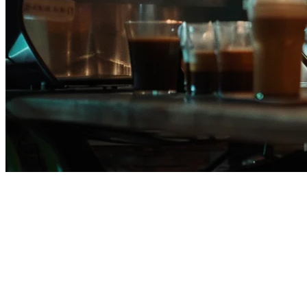
Sistem POS Terbaik untuk
Restoran Filipina di Filipina
Mengelola restoran Filipina di Filipina memiliki tantangan unik -
dari mengelola resep
adobo
dan
sinigang
dengan pelacakan bahan
baku yang akurat hingga menangani volume tinggi selama musim