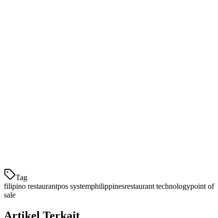
Tingkat stok susu kelapa,
bagoong
, dan
patis
Peringatan stok rendah untuk hidangan populer
Pelacakan limbah untuk barang kadaluarsa
Sistem POS Terbaik untuk Restoran
Filipina di Filipina
Berikut bagaimana sistem POS teratas membandingkan untuk
restoran Filipina:
Fitur
Klikit
StoreHub
Foodics
Integrasi GrabFood
Tag
filipino restaurant
pos system
philippines
restaurant technology
point of
sale
Artikel Terkait