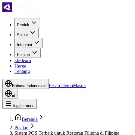
Produk
Solusi
Integrasi
Pelajari
kliklearn
Harga
Tentang
Pesan Demo
Masuk
Bahasa Indonesia
id
id
Toggle menu
Beranda
Pelajari
Sistem POS Terbaik untuk Restoran Filipina di Filipina |