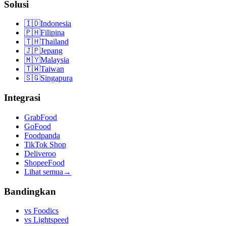
Solusi
🇮🇩
Indonesia
🇵🇭
Filipina
🇹🇭
Thailand
🇯🇵
Jepang
🇲🇾
Malaysia
🇹🇼
Taiwan
🇸🇬
Singapura
Integrasi
GrabFood
GoFood
Foodpanda
TikTok Shop
Deliveroo
ShopeeFood
Lihat semua
→
Bandingkan
vs
Foodics
vs
Lightspeed