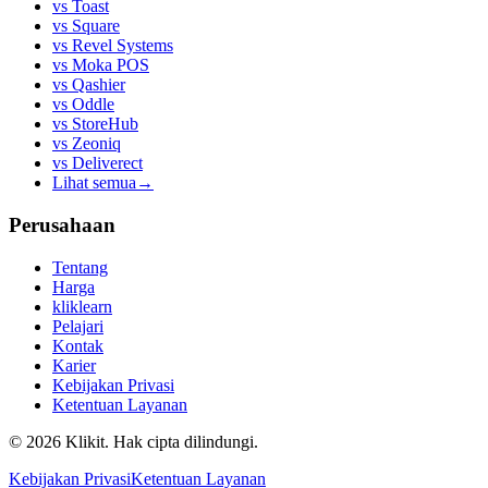
vs
Toast
vs
Square
vs
Revel Systems
vs
Moka POS
vs
Qashier
vs
Oddle
vs
StoreHub
vs
Zeoniq
vs
Deliverect
Lihat semua
→
Perusahaan
Tentang
Harga
kliklearn
Pelajari
Kontak
Karier
Kebijakan Privasi
Ketentuan Layanan
© 2026 Klikit. Hak cipta dilindungi.
Kebijakan Privasi
Ketentuan Layanan