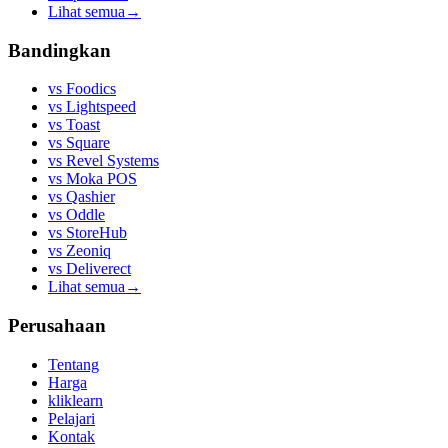
Lihat semua
→
Bandingkan
vs
Foodics
vs
Lightspeed
vs
Toast
vs
Square
vs
Revel Systems
vs
Moka POS
vs
Qashier
vs
Oddle
vs
StoreHub
vs
Zeoniq
vs
Deliverect
Lihat semua
→
Perusahaan
Tentang
Harga
kliklearn
Pelajari
Kontak