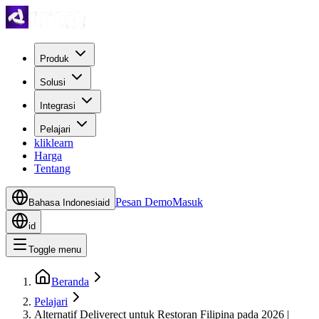
Produk
Solusi
Integrasi
Pelajari
kliklearn
Harga
Tentang
Pesan Demo
Masuk
Bahasa Indonesia
id
id
Toggle menu
Beranda
Pelajari
Alternatif Deliverect untuk Restoran Filipina pada 2026 |