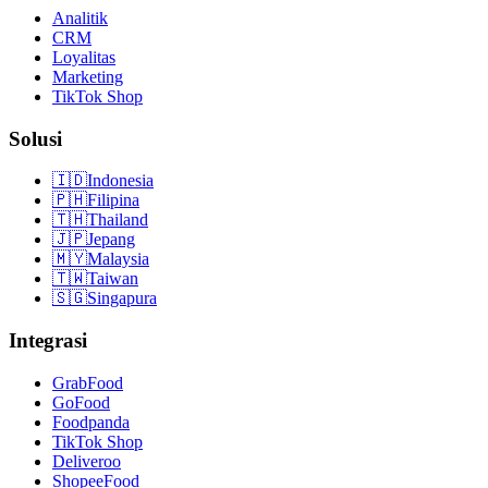
Analitik
CRM
Loyalitas
Marketing
TikTok Shop
Solusi
🇮🇩
Indonesia
🇵🇭
Filipina
🇹🇭
Thailand
🇯🇵
Jepang
🇲🇾
Malaysia
🇹🇼
Taiwan
🇸🇬
Singapura
Integrasi
GrabFood
GoFood
Foodpanda
TikTok Shop
Deliveroo
ShopeeFood