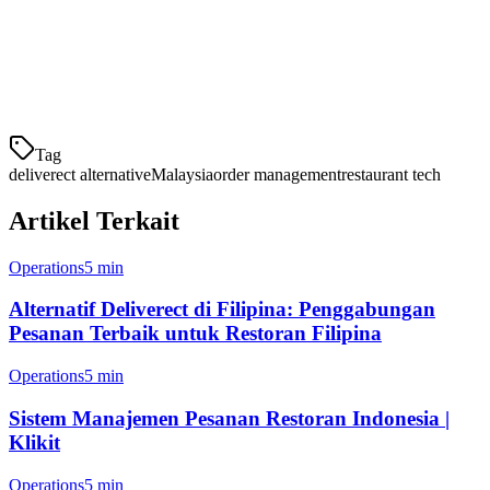
4. Suntree
Suntree menyediakan solusi POS yang disesuaikan untuk bisnis
F&B Malaysia,
Tag
deliverect alternative
Malaysia
order management
restaurant tech
Artikel Terkait
Operations
5 min
Alternatif Deliverect di Filipina: Penggabungan
Pesanan Terbaik untuk Restoran Filipina
Operations
5 min
Sistem Manajemen Pesanan Restoran Indonesia |
Klikit
Operations
5 min