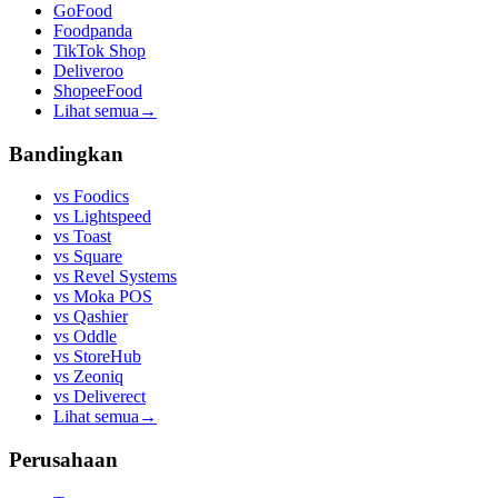
GoFood
Foodpanda
TikTok Shop
Deliveroo
ShopeeFood
Lihat semua
→
Bandingkan
vs
Foodics
vs
Lightspeed
vs
Toast
vs
Square
vs
Revel Systems
vs
Moka POS
vs
Qashier
vs
Oddle
vs
StoreHub
vs
Zeoniq
vs
Deliverect
Lihat semua
→
Perusahaan