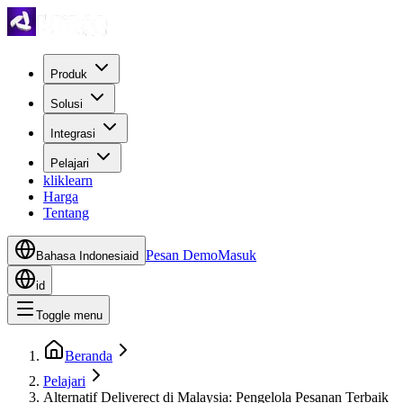
Produk
Solusi
Integrasi
Pelajari
kliklearn
Harga
Tentang
Pesan Demo
Masuk
Bahasa Indonesia
id
id
Toggle menu
Beranda
Pelajari
Alternatif Deliverect di Malaysia: Pengelola Pesanan Terbaik