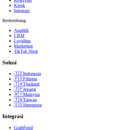
Reservasi
Kiosk
Integrasi
Berkembang
Analitik
CRM
Loyalitas
Marketing
TikTok Shop
Solusi
🇮🇩
Indonesia
🇵🇭
Filipina
🇹🇭
Thailand
🇯🇵
Jepang
🇲🇾
Malaysia
🇹🇼
Taiwan
🇸🇬
Singapura
Integrasi
GrabFood