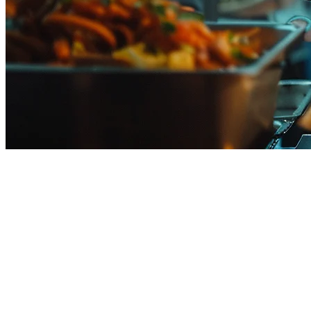
Sistem POS Restoran Terbaik di
Kolombia (2026)
Memilih
sistem POS restoran di Kolombia
yang tepat dapat
menjadikan restoran Anda lebih efisien atau tidak. Dengan
munculnya platform pengantaran seperti Rappi, Domicilio.com, dan
Uber Eats, pemilik restoran di Kolombia memerlukan sistem yang