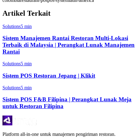
colombia
restaurant-pos
pos-system
latin-america
Artikel Terkait
Solutions
5 min
Sistem Manajemen Rantai Restoran Multi-Lokasi
Terbaik di Malaysia | Perangkat Lunak Manajemen
Rantai
Solutions
5 min
Sistem POS Restoran Jepang | Klikit
Solutions
5 min
Sistem POS F&B Filipina | Perangkat Lunak Meja
untuk Restoran Filipina
Platform all-in-one untuk manajemen pengiriman restoran.