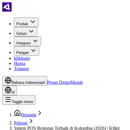
Produk
Solusi
Integrasi
Pelajari
kliklearn
Harga
Tentang
Pesan Demo
Masuk
Bahasa Indonesia
id
id
Toggle menu
Beranda
Pelajari
Sistem POS Restoran Terbaik di Kolombia (2026) | Klikit