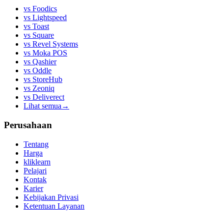
vs
Foodics
vs
Lightspeed
vs
Toast
vs
Square
vs
Revel Systems
vs
Moka POS
vs
Qashier
vs
Oddle
vs
StoreHub
vs
Zeoniq
vs
Deliverect
Lihat semua
→
Perusahaan
Tentang
Harga
kliklearn
Pelajari
Kontak
Karier
Kebijakan Privasi
Ketentuan Layanan