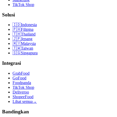
TikTok Shop
Solusi
🇮🇩
Indonesia
🇵🇭
Filipina
🇹🇭
Thailand
🇯🇵
Jepang
🇲🇾
Malaysia
🇹🇼
Taiwan
🇸🇬
Singapura
Integrasi
GrabFood
GoFood
Foodpanda
TikTok Shop
Deliveroo
ShopeeFood
Lihat semua
→
Bandingkan