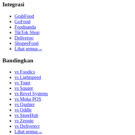
Integrasi
GrabFood
GoFood
Foodpanda
TikTok Shop
Deliveroo
ShopeeFood
Lihat semua
→
Bandingkan
vs
Foodics
vs
Lightspeed
vs
Toast
vs
Square
vs
Revel Systems
vs
Moka POS
vs
Qashier
vs
Oddle
vs
StoreHub
vs
Zeoniq
vs
Deliverect
Lihat semua
→