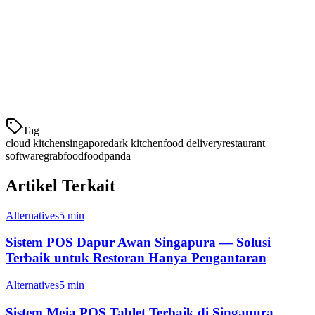
Integrasi POS
Harga:
Harga berdasarkan persentase per pesanan — biaya
menambah pada skala
4. Olo
Tag
cloud kitchen
singapore
dark kitchen
food delivery
restaurant
software
grabfood
foodpanda
Artikel Terkait
Alternatives
5 min
Sistem POS Dapur Awan Singapura — Solusi
Terbaik untuk Restoran Hanya Pengantaran
Alternatives
5 min
Sistem Meja POS Tablet Terbaik di Singapura