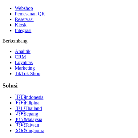
Webshop
Pemesanan QR
Reservasi
Kiosk
Integrasi
Berkembang
Analitik
CRM
Loyalitas
Marketing
TikTok Shop
Solusi
🇮🇩
Indonesia
🇵🇭
Filipina
🇹🇭
Thailand
🇯🇵
Jepang
🇲🇾
Malaysia
🇹🇼
Taiwan
🇸🇬
Singapura