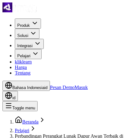
Produk
Solusi
Integrasi
Pelajari
kliklearn
Harga
Tentang
Pesan Demo
Masuk
Bahasa Indonesia
id
id
Toggle menu
Beranda
Pelajari
Perbandingan Perangkat Lunak Dapur Awan Terbaik di