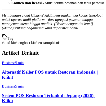
Launch dan iterasi
- Mulai terima pesanan dan terus perbaiki
Membangun cloud kitchen? klikit menyediakan backbone teknologi
untuk operasi multi-platform—dari agregasi pesanan hingga
manajemen menu hingga analitik. [Bicara dengan tim kami]
(/demo) tentang bagaimana kami dapat membantu.
Tag
cloud kitchen
ghost kitchen
startup
bisnis
Artikel Terkait
Business
5 min
Alternatif iSeller POS untuk Restoran Indonesia |
Klikit
Business
5 min
Sistem POS Restoran Terbaik di Jepang (2026) |
Klikit