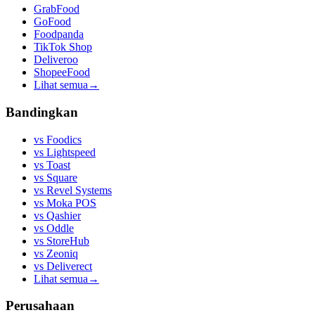
GrabFood
GoFood
Foodpanda
TikTok Shop
Deliveroo
ShopeeFood
Lihat semua
→
Bandingkan
vs
Foodics
vs
Lightspeed
vs
Toast
vs
Square
vs
Revel Systems
vs
Moka POS
vs
Qashier
vs
Oddle
vs
StoreHub
vs
Zeoniq
vs
Deliverect
Lihat semua
→
Perusahaan