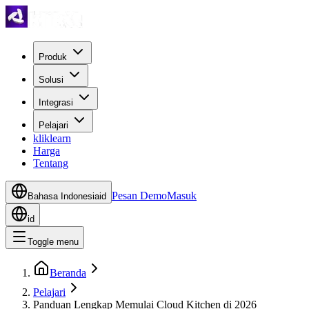
Produk
Solusi
Integrasi
Pelajari
kliklearn
Harga
Tentang
Pesan Demo
Masuk
Bahasa Indonesia
id
id
Toggle menu
Beranda
Pelajari
Panduan Lengkap Memulai Cloud Kitchen di 2026