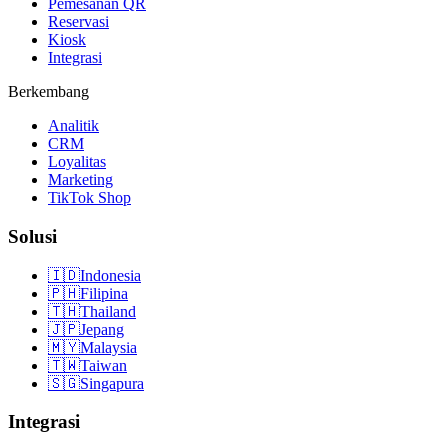
Pemesanan QR
Reservasi
Kiosk
Integrasi
Berkembang
Analitik
CRM
Loyalitas
Marketing
TikTok Shop
Solusi
🇮🇩
Indonesia
🇵🇭
Filipina
🇹🇭
Thailand
🇯🇵
Jepang
🇲🇾
Malaysia
🇹🇼
Taiwan
🇸🇬
Singapura
Integrasi