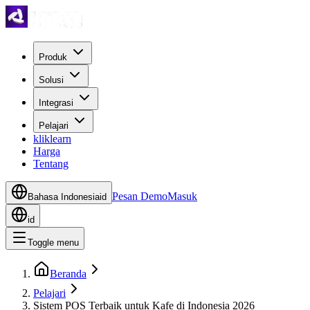
Produk
Solusi
Integrasi
Pelajari
kliklearn
Harga
Tentang
Pesan Demo
Masuk
Bahasa Indonesia
id
id
Toggle menu
Beranda
Pelajari
Sistem POS Terbaik untuk Kafe di Indonesia 2026