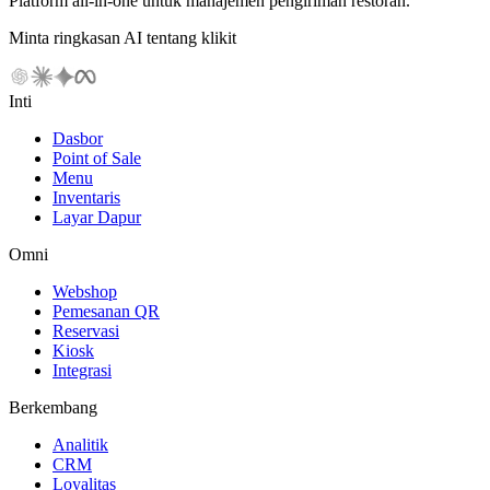
Platform all-in-one untuk manajemen pengiriman restoran.
Minta ringkasan AI tentang klikit
Inti
Dasbor
Point of Sale
Menu
Inventaris
Layar Dapur
Omni
Webshop
Pemesanan QR
Reservasi
Kiosk
Integrasi
Berkembang
Analitik
CRM
Loyalitas