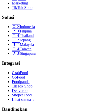
Marketing
TikTok Shop
Solusi
🇮🇩
Indonesia
🇵🇭
Filipina
🇹🇭
Thailand
🇯🇵
Jepang
🇲🇾
Malaysia
🇹🇼
Taiwan
🇸🇬
Singapura
Integrasi
GrabFood
GoFood
Foodpanda
TikTok Shop
Deliveroo
ShopeeFood
Lihat semua
→
Bandingkan