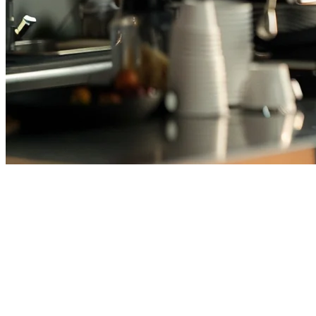
Sistem POS Kafe Terbaik di
Indonesia (2026)
Mengelola kafe di Indonesia berarti mengelola jam-jam puncak,
bekerja sama dengan platform pengiriman seperti GoFood dan
GrabFood, dan melacak inventaris di beberapa lokasi. Sistem POS
yang tepat dapat mengoptimalkan operasi dan meningkatkan