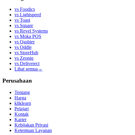
vs
Foodics
vs
Lightspeed
vs
Toast
vs
Square
vs
Revel Systems
vs
Moka POS
vs
Qashier
vs
Oddle
vs
StoreHub
vs
Zeoniq
vs
Deliverect
Lihat semua
→
Perusahaan
Tentang
Harga
kliklearn
Pelajari
Kontak
Karier
Kebijakan Privasi
Ketentuan Layanan