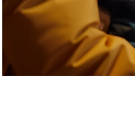
Sistem POS Terbaik untuk Teh
Gelas di Filipina (2026)
Toko teh gelas di Filipina sedang berkembang pesat — dari
kawasan hipster Manila hingga mal-perbelanjaan di provinsi. Tetapi
mengelola sebuah kedai boba memiliki tantangan yang unik: