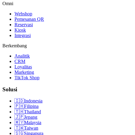
Omni
Webshop
Pemesanan QR
Reservasi
Kiosk
Integrasi
Berkembang
Analitik
CRM
Loyalitas
Marketing
TikTok Shop
Solusi
🇮🇩
Indonesia
🇵🇭
Filipina
🇹🇭
Thailand
🇯🇵
Jepang
🇲🇾
Malaysia
🇹🇼
Taiwan
🇸🇬
Singapura