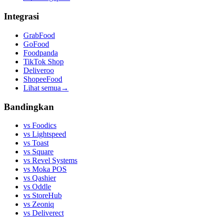
Integrasi
GrabFood
GoFood
Foodpanda
TikTok Shop
Deliveroo
ShopeeFood
Lihat semua
→
Bandingkan
vs
Foodics
vs
Lightspeed
vs
Toast
vs
Square
vs
Revel Systems
vs
Moka POS
vs
Qashier
vs
Oddle
vs
StoreHub
vs
Zeoniq
vs
Deliverect