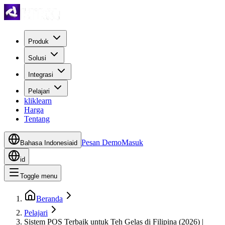
Produk
Solusi
Integrasi
Pelajari
kliklearn
Harga
Tentang
Pesan Demo
Masuk
Bahasa Indonesia
id
id
Toggle menu
Beranda
Pelajari
Sistem POS Terbaik untuk Teh Gelas di Filipina (2026) |