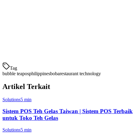
Program loyalitas
Manajemen meja
Penjadwalan staf
Dukungan multi-lokasi
Analitik per minuman
Int
Tag
bubble tea
pos
philippines
boba
restaurant technology
Artikel Terkait
Solutions
5 min
Sistem POS Teh Gelas Taiwan | Sistem POS Terbaik
untuk Toko Teh Gelas
Solutions
5 min