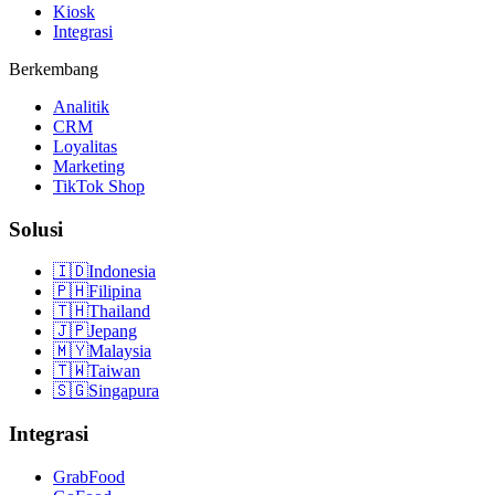
Kiosk
Integrasi
Berkembang
Analitik
CRM
Loyalitas
Marketing
TikTok Shop
Solusi
🇮🇩
Indonesia
🇵🇭
Filipina
🇹🇭
Thailand
🇯🇵
Jepang
🇲🇾
Malaysia
🇹🇼
Taiwan
🇸🇬
Singapura
Integrasi
GrabFood