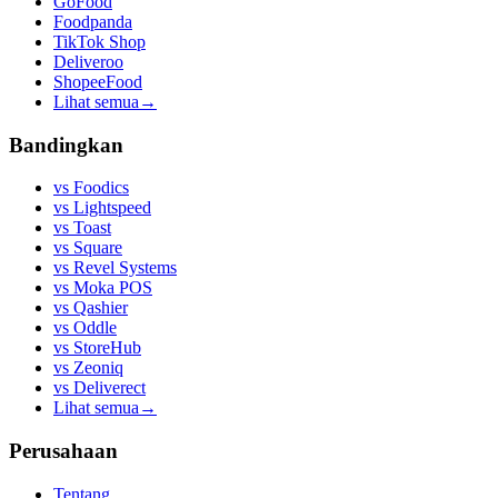
GoFood
Foodpanda
TikTok Shop
Deliveroo
ShopeeFood
Lihat semua
→
Bandingkan
vs
Foodics
vs
Lightspeed
vs
Toast
vs
Square
vs
Revel Systems
vs
Moka POS
vs
Qashier
vs
Oddle
vs
StoreHub
vs
Zeoniq
vs
Deliverect
Lihat semua
→
Perusahaan
Tentang