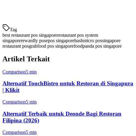
Dukungan
✅
✅
Lokal
Singapura
Singapura
Tag
best restaurant pos singapore
restaurant pos system
singapore
rewardly pos
epos singapore
hashmicro pos
singapore
restaurant pos
grabfood pos singapore
foodpanda pos singapore
Artikel Terkait
Comparison
5 min
Alternatif TouchBistro untuk Restoran di Singapura
| Klikit
Comparison
5 min
Alternatif Terbaik untuk Deonde Bagi Restoran
Filipina (2026)
Comparison
5 min