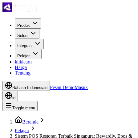
Produk
Solusi
Integrasi
Pelajari
kliklearn
Harga
Tentang
Pesan Demo
Masuk
Bahasa Indonesia
id
id
Toggle menu
Beranda
Pelajari
Sistem POS Restoran Terbaik Singapura: Rewardly, Epos &